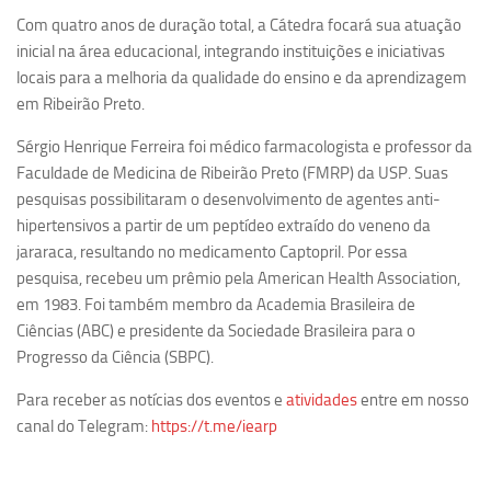
Revista Estudos Avançados
Com quatro anos de duração total, a Cátedra focará sua atuação
inicial na área educacional, integrando instituições e iniciativas
Espaço Cultural
locais para a melhoria da qualidade do ensino e da aprendizagem
Contato
em Ribeirão Preto.
Newsletter
Sérgio Henrique Ferreira foi médico farmacologista e professor da
Faculdade de Medicina de Ribeirão Preto (FMRP) da USP. Suas
pesquisas possibilitaram o desenvolvimento de agentes anti-
hipertensivos a partir de um peptídeo extraído do veneno da
jararaca, resultando no medicamento Captopril. Por essa
pesquisa, recebeu um prêmio pela American Health Association,
em 1983. Foi também membro da Academia Brasileira de
Ciências (ABC) e presidente da Sociedade Brasileira para o
Progresso da Ciência (SBPC).
Para receber as notícias dos eventos e
atividades
entre em nosso
canal do Telegram:
https://t.me/iearp