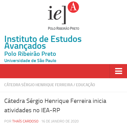
Instituto de Estudos
Avançados
Polo Ribeirão Preto
Universidade de São Paulo
Página Inicial
CÁTEDRA SÉRGIO HENRIQUE FERREIRA
/
EDUCAÇÃO
Ao vivo
Cátedra Sérgio Henrique Ferreira inicia
Inscrição
atividades no IEA-RP
Atividades
POR
THAÍS CARDOSO
· 16 DE JANEIRO DE 2020
Cátedras