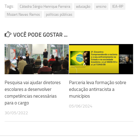
Tags:
Cátedra Sérgio Henrique Ferreira
educação
ensino
IEA-RP
Mozart Neves Ramos
políticas públicas
VOCÊ PODE GOSTAR ...
Pesquisa vai ajudar diretores
Parceria leva formação sobre
escolares a desenvolver
educação antirracista a
competências necessárias
municípios
para o cargo
05/06/2024
30/05/2022