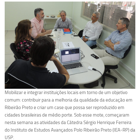
Pesquisa
Grupos de Estudo
Carreira Docente de Impacto
Ciência, Arte, Educação e Sociedade: CienArtES
Grupo de Estudos Avançados em Tecnologia e Informação
em Saúde com foco em Populações Vulneráveis
(Confluencia)
Grupos de estudo encerrados
Grupos de Pesquisa
Mobilizar e integrar instituições locais em torno de um objetivo
Criminologia Experimental e Segurança Pública
comum: contribuir para a melhoria da qualidade da educação em
Direito e Tecnologia (Tech Law)
Ribeirão Preto e criar um case que possa ser reproduzido em
cidades brasileiras de médio porte. Sob esse mote, começaram
Grupo de Pesquisa GPUBLIC – Centro de Estudos em Gestão
nesta semana as atividades da Cátedra Sérgio Henrique Ferreira
e Políticas Públicas Contemporâneas
do Instituto de Estudos Avançados Polo Ribeirão Preto (IEA-RP) da
Grupos de pesquisa encerrados
USP.