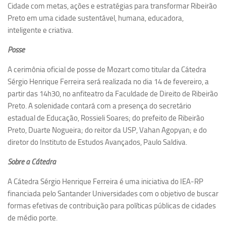
Cidade com metas, ações e estratégias para transformar Ribeirão
Equipe
Preto em uma cidade sustentável, humana, educadora,
inteligente e criativa.
Estrutura do polo
Espaço de Eventos
Posse
Projetos
A cerimônia oficial de posse de Mozart como titular da Cátedra
Sérgio Henrique Ferreira será realizada no dia 14 de fevereiro, a
Ciência com Pipoca
partir das 14h30, no anfiteatro da Faculdade de Direito de Ribeirão
Ciência Por Elas
Preto. A solenidade contará com a presença do secretário
Pint of Science
estadual de Educação, Rossieli Soares; do prefeito de Ribeirão
Preto, Duarte Nogueira; do reitor da USP, Vahan Agopyan; e do
União Pró-Vacina
diretor do Instituto de Estudos Avançados, Paulo Saldiva.
USP Analisa
Sobre a Cátedra
Publicações
A Cátedra Sérgio Henrique Ferreira é uma iniciativa do IEA-RP
Clipping
financiada pelo Santander Universidades com o objetivo de buscar
Documentos
formas efetivas de contribuição para políticas públicas de cidades
de médio porte.
Relatórios