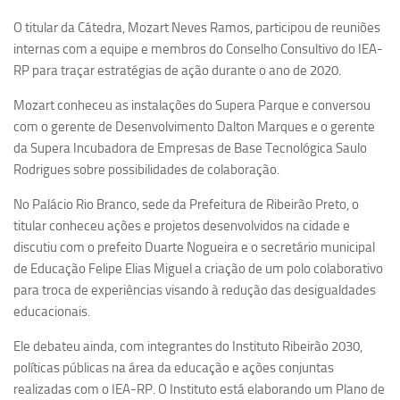
Ano Sabático
O titular da Cátedra, Mozart Neves Ramos, participou de reuniões
Daniel Domingues dos Santos
internas com a equipe e membros do Conselho Consultivo do IEA-
Programas Ano Sabático Encerrados
RP para traçar estratégias de ação durante o ano de 2020.
Cíntia Rosa Pereira de Lima
Mozart conheceu as instalações do Supera Parque e conversou
com o gerente de Desenvolvimento Dalton Marques e o gerente
Cristina Godoy Bernardo de Oliveira (FDRP)
da Supera Incubadora de Empresas de Base Tecnológica Saulo
Evandro Eduardo Seron Ruiz
Rodrigues sobre possibilidades de colaboração.
Fabiana Cristina Severi (FDRP)
No Palácio Rio Branco, sede da Prefeitura de Ribeirão Preto, o
Fernando de Lima Caneppele
titular conheceu ações e projetos desenvolvidos na cidade e
Geciane Silveira Porto
discutiu com o prefeito Duarte Nogueira e o secretário municipal
de Educação Felipe Elias Miguel a criação de um polo colaborativo
Maria Paula Costa Bertran
para troca de experiências visando à redução das desigualdades
Professor Sênior
educacionais.
Professores Seniores Encerrados
Ele debateu ainda, com integrantes do Instituto Ribeirão 2030,
Institucional
políticas públicas na área da educação e ações conjuntas
realizadas com o IEA-RP. O Instituto está elaborando um Plano de
Polo Ribeirão Preto