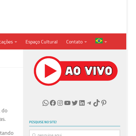
cações
Espaço Cultural
Contato
WhatsApp
Facebook
Instagram
Youtube
Twitter
LinkedIn
Telegram
TikTok
Pinterest
a do
as.
PESQUISE NO SITE!
ntando