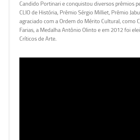
Candido Portinari e conquistou diversos prêmios p
CLIO de História, Prêmio Sérgio Milliet, Prêmio Ja
agraciado com a Ordem do Mérito Cultural, como 
Farias, a Medalha Antônio Olinto e em 2012 foi ele
Críticos de Arte.