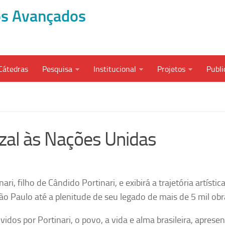
dos Avançados
Cátedras
Pesquisa
Institucional
Projetos
Publi
ezal às Nações Unidas
i, filho de Cândido Portinari, e exibirá a trajetória artístic
ão Paulo até a plenitude de seu legado de mais de 5 mil obr
idos por Portinari, o povo, a vida e alma brasileira, aprese