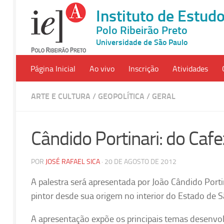
Instituto de Estu
Polo Ribeirão Preto
Universidade de São Paulo
Página Inicial
Ao vivo
Inscrição
Atividades
ARTE E CULTURA
/
GEOPOLÍTICA
/
GERAL
Cândido Portinari: do Caf
POR
JOSÉ RAFAEL SICA
· 20 DE AGOSTO DE 2012
A palestra será apresentada por João Cândido Portinar
pintor desde sua origem no interior do Estado de S
A apresentação expõe os principais temas desenvolv