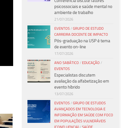
Conferência discute fatores
psicossociais e saúde mental no
ambiente de trabalho
21/07/2026
EVENTOS
/
GRUPO DE ESTUDO
CARREIRA DOCENTE DE IMPACTO
Pós-graduação na USP é tema
de evento on-line
17/07/2026
ANO SABÁTICO
/
EDUCAÇÃO
/
EVENTOS
Especialistas discutem
avaliação da alfabetização em
evento híbrido
13/07/2026
EVENTOS
/
GRUPO DE ESTUDOS
AVANÇADOS EM TECNOLOGIA E
INFORMAÇÃO EM SAÚDE COM FOCO
EM POPULAÇÕES VULNERÁVEIS
(CONFLUENCIA)
/
SAÚDE