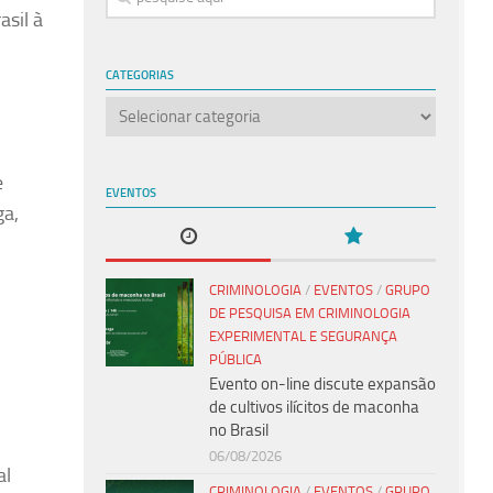
asil à
CATEGORIAS
Categorias
e
EVENTOS
ga,
CRIMINOLOGIA
/
EVENTOS
/
GRUPO
DE PESQUISA EM CRIMINOLOGIA
EXPERIMENTAL E SEGURANÇA
PÚBLICA
Evento on-line discute expansão
de cultivos ilícitos de maconha
no Brasil
06/08/2026
al
CRIMINOLOGIA
/
EVENTOS
/
GRUPO