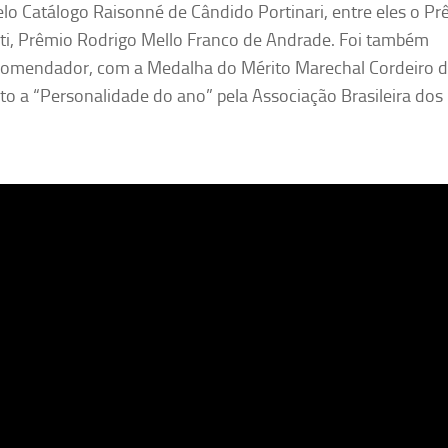
elo Catálogo Raisonné de Cândido Portinari, entre eles o P
buti, Prêmio Rodrigo Mello Franco de Andrade. Foi também
Comendador, com a Medalha do Mérito Marechal Cordeiro 
ito a “Personalidade do ano” pela Associação Brasileira dos