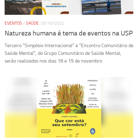
Ano Sabático
Daniel Domingues dos Santos
Programas Ano Sabático Encerrados
EVENTOS
/
SAÚDE
25/10/2022
Natureza humana é tema de eventos na USP
Cíntia Rosa Pereira de Lima
Cristina Godoy Bernardo de Oliveira (FDRP)
Terceiro “Simpósio Internacional” e “Encontro Comunitário de
Saúde Mental”, do Grupo Comunitário de Saúde Mental,
Evandro Eduardo Seron Ruiz
serão realizados nos dias 18 e 19 de novembro
Fabiana Cristina Severi (FDRP)
Fernando de Lima Caneppele
Geciane Silveira Porto
Maria Paula Costa Bertran
Professor Sênior
Professores Seniores Encerrados
Institucional
Polo Ribeirão Preto