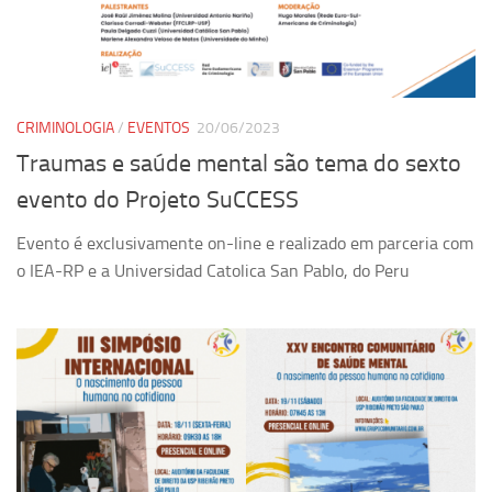
Pesquisa
Grupos de Estudo
Carreira Docente de Impacto
CRIMINOLOGIA
/
EVENTOS
20/06/2023
Ciência, Arte, Educação e Sociedade: CienArtES
Traumas e saúde mental são tema do sexto
Grupo de Estudos Avançados em Tecnologia e Informação
evento do Projeto SuCCESS
em Saúde com foco em Populações Vulneráveis
(Confluencia)
Evento é exclusivamente on-line e realizado em parceria com
Grupos de estudo encerrados
o IEA-RP e a Universidad Catolica San Pablo, do Peru
Grupos de Pesquisa
Criminologia Experimental e Segurança Pública
Direito e Tecnologia (Tech Law)
Grupo de Pesquisa GPUBLIC – Centro de Estudos em Gestão
e Políticas Públicas Contemporâneas
Grupos de pesquisa encerrados