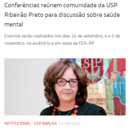
Conferências reúnem comunidade da USP
Revista Estudos Avançados
Ribeirão Preto para discussão sobre saúde
Espaço Cultural
mental
Contato
Eventos serão realizados nos dias 24 de setembro, 4 e 5 de
Newsletter
novembro, no auditório e em salas da FEA-RP
INSTITUCIONAL
/
USP ANALISA
12/08/2022