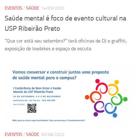
EVENTOS
/
SAÚDE
14/09/2022
Equipe
Saúde mental é foco de evento cultural na
Estrutura do polo
USP Ribeirão Preto
Espaço de Eventos
Projetos
“Que cor está seu setembro?” terá oficinas de DJ e graffiti,
exposição de lowbikes e espaço de escuta
Ciência com Pipoca
Ciência Por Elas
Pint of Science
União Pró-Vacina
USP Analisa
Publicações
Clipping
Documentos
Relatórios
EVENTOS
/
SAÚDE
30/08/2022