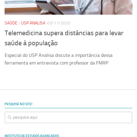
Ano Sabático
Daniel Domingues dos Santos
Programas Ano Sabático Encerrados
SAÚDE
/
USP ANALISA
03/11/2020
Telemedicina supera distâncias para levar
Cíntia Rosa Pereira de Lima
saúde à população
Cristina Godoy Bernardo de Oliveira (FDRP)
Evandro Eduardo Seron Ruiz
Especial do USP Analisa discute a importância dessa
ferramenta em entrevista com professor da FMRP
Fabiana Cristina Severi (FDRP)
Fernando de Lima Caneppele
Geciane Silveira Porto
Maria Paula Costa Bertran
Professor Sênior
PESQUISE NO SITE!
Professores Seniores Encerrados
Institucional
Polo Ribeirão Preto
INSTITUTO DE ESTUDOS AVANÇADOS