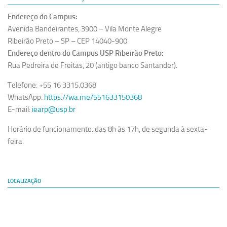
Equipe
Endereço do Campus:
Avenida Bandeirantes, 3900 – Vila Monte Alegre
Estrutura do polo
Ribeirão Preto – SP – CEP 14040-900
Espaço de Eventos
Endereço dentro do Campus USP Ribeirão Preto:
Projetos
Rua Pedreira de Freitas, 20 (antigo banco Santander).
Ciência com Pipoca
Telefone: +55 16 3315.0368
WhatsApp:
https://wa.me/551633150368
Ciência Por Elas
E-mail:
iearp@usp.br
Pint of Science
Horário de funcionamento: das 8h às 17h, de segunda à sexta-
União Pró-Vacina
feira.
USP Analisa
Publicações
LOCALIZAÇÃO
Clipping
Documentos
Relatórios