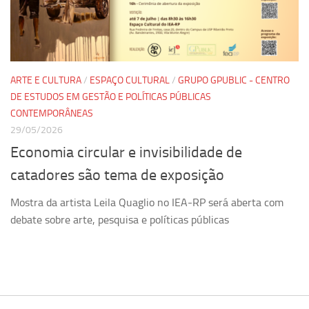
Pesquisa
Grupos de Estudo
Carreira Docente de Impacto
ARTE E CULTURA
/
ESPAÇO CULTURAL
/
GRUPO GPUBLIC - CENTRO
Ciência, Arte, Educação e Sociedade: CienArtES
DE ESTUDOS EM GESTÃO E POLÍTICAS PÚBLICAS
CONTEMPORÂNEAS
Grupo de Estudos Avançados em Tecnologia e Informação
em Saúde com foco em Populações Vulneráveis
29/05/2026
(Confluencia)
Economia circular e invisibilidade de
Grupos de estudo encerrados
catadores são tema de exposição
Grupos de Pesquisa
Mostra da artista Leila Quaglio no IEA-RP será aberta com
Criminologia Experimental e Segurança Pública
debate sobre arte, pesquisa e políticas públicas
Direito e Tecnologia (Tech Law)
Grupo de Pesquisa GPUBLIC – Centro de Estudos em Gestão
e Políticas Públicas Contemporâneas
Grupos de pesquisa encerrados