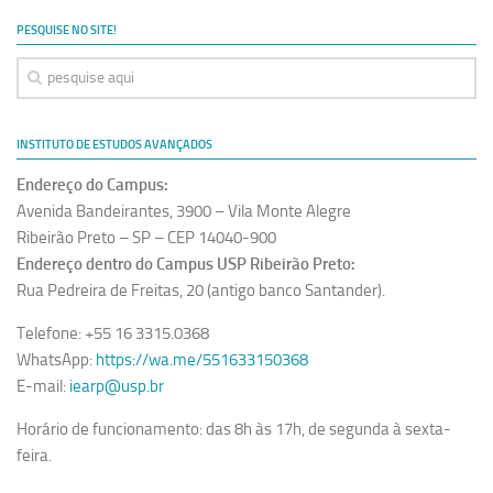
Ano Sabático
PESQUISE NO SITE!
Daniel Domingues dos Santos
Programas Ano Sabático Encerrados
Cíntia Rosa Pereira de Lima
INSTITUTO DE ESTUDOS AVANÇADOS
Cristina Godoy Bernardo de Oliveira (FDRP)
Endereço do Campus:
Evandro Eduardo Seron Ruiz
Avenida Bandeirantes, 3900 – Vila Monte Alegre
Fabiana Cristina Severi (FDRP)
Ribeirão Preto – SP – CEP 14040-900
Endereço dentro do Campus USP Ribeirão Preto:
Fernando de Lima Caneppele
Rua Pedreira de Freitas, 20 (antigo banco Santander).
Geciane Silveira Porto
Telefone: +55 16 3315.0368
Maria Paula Costa Bertran
WhatsApp:
https://wa.me/551633150368
Professor Sênior
E-mail:
iearp@usp.br
Professores Seniores Encerrados
Horário de funcionamento: das 8h às 17h, de segunda à sexta-
Institucional
feira.
Polo Ribeirão Preto