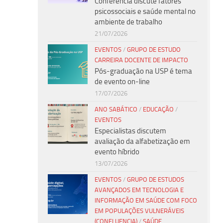
Conferência discute fatores
psicossociais e saúde mental no
ambiente de trabalho
21/07/2026
EVENTOS
/
GRUPO DE ESTUDO
CARREIRA DOCENTE DE IMPACTO
Pós-graduação na USP é tema
de evento on-line
17/07/2026
ANO SABÁTICO
/
EDUCAÇÃO
/
EVENTOS
Especialistas discutem
avaliação da alfabetização em
evento híbrido
13/07/2026
EVENTOS
/
GRUPO DE ESTUDOS
AVANÇADOS EM TECNOLOGIA E
INFORMAÇÃO EM SAÚDE COM FOCO
EM POPULAÇÕES VULNERÁVEIS
(CONFLUENCIA)
/
SAÚDE