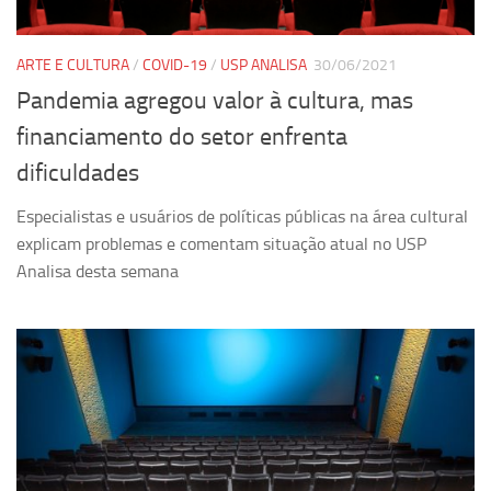
Equipe
ARTE E CULTURA
/
COVID-19
/
USP ANALISA
30/06/2021
Estrutura do polo
Pandemia agregou valor à cultura, mas
Espaço de Eventos
financiamento do setor enfrenta
Projetos
dificuldades
Ciência com Pipoca
Ciência Por Elas
Especialistas e usuários de políticas públicas na área cultural
explicam problemas e comentam situação atual no USP
Pint of Science
Analisa desta semana
União Pró-Vacina
USP Analisa
Publicações
Clipping
Documentos
Relatórios