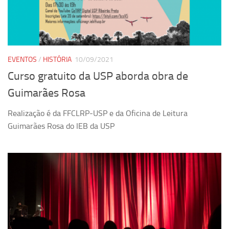
Pesquisa
Grupos de Estudo
Carreira Docente de Impacto
EVENTOS
/
HISTÓRIA
10/09/2021
Ciência, Arte, Educação e Sociedade: CienArtES
Curso gratuito da USP aborda obra de
Grupo de Estudos Avançados em Tecnologia e Informação
Guimarães Rosa
em Saúde com foco em Populações Vulneráveis
(Confluencia)
Realização é da FFCLRP-USP e da Oficina de Leitura
Grupos de estudo encerrados
Guimarães Rosa do IEB da USP
Grupos de Pesquisa
Criminologia Experimental e Segurança Pública
Direito e Tecnologia (Tech Law)
Grupo de Pesquisa GPUBLIC – Centro de Estudos em Gestão
e Políticas Públicas Contemporâneas
Grupos de pesquisa encerrados