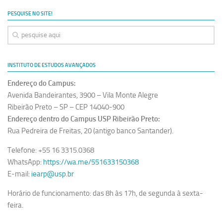
Ano Sabático
PESQUISE NO SITE!
Daniel Domingues dos Santos
Programas Ano Sabático Encerrados
Cíntia Rosa Pereira de Lima
INSTITUTO DE ESTUDOS AVANÇADOS
Cristina Godoy Bernardo de Oliveira (FDRP)
Endereço do Campus:
Evandro Eduardo Seron Ruiz
Avenida Bandeirantes, 3900 – Vila Monte Alegre
Fabiana Cristina Severi (FDRP)
Ribeirão Preto – SP – CEP 14040-900
Endereço dentro do Campus USP Ribeirão Preto:
Fernando de Lima Caneppele
Rua Pedreira de Freitas, 20 (antigo banco Santander).
Geciane Silveira Porto
Telefone: +55 16 3315.0368
Maria Paula Costa Bertran
WhatsApp:
https://wa.me/551633150368
Professor Sênior
E-mail:
iearp@usp.br
Professores Seniores Encerrados
Horário de funcionamento: das 8h às 17h, de segunda à sexta-
Institucional
feira.
Polo Ribeirão Preto