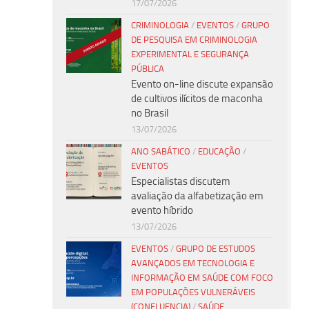
17/07/2026
CRIMINOLOGIA
/
EVENTOS
/
GRUPO
DE PESQUISA EM CRIMINOLOGIA
EXPERIMENTAL E SEGURANÇA
PÚBLICA
Evento on-line discute expansão
de cultivos ilícitos de maconha
no Brasil
13/07/2026
ANO SABÁTICO
/
EDUCAÇÃO
/
EVENTOS
Especialistas discutem
avaliação da alfabetização em
evento híbrido
13/07/2026
EVENTOS
/
GRUPO DE ESTUDOS
AVANÇADOS EM TECNOLOGIA E
INFORMAÇÃO EM SAÚDE COM FOCO
EM POPULAÇÕES VULNERÁVEIS
(CONFLUENCIA)
/
SAÚDE