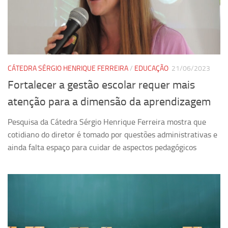
Equipe
Estrutura do polo
Espaço de Eventos
Projetos
CÁTEDRA SÉRGIO HENRIQUE FERREIRA
/
EDUCAÇÃO
21/06/2023
Fortalecer a gestão escolar requer mais
Ciência com Pipoca
atenção para a dimensão da aprendizagem
Ciência Por Elas
Pint of Science
Pesquisa da Cátedra Sérgio Henrique Ferreira mostra que
União Pró-Vacina
cotidiano do diretor é tomado por questões administrativas e
ainda falta espaço para cuidar de aspectos pedagógicos
USP Analisa
Publicações
Clipping
Documentos
Relatórios