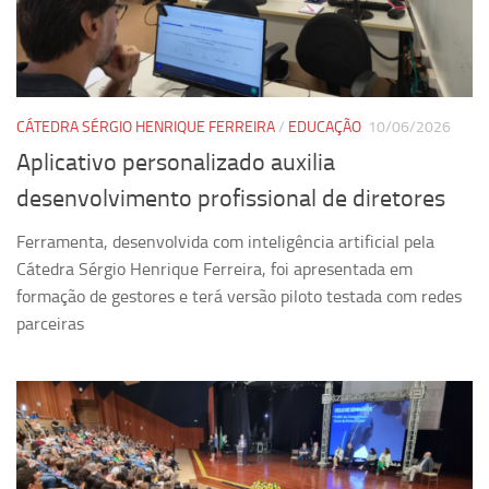
Pesquisa
Grupos de Estudo
Carreira Docente de Impacto
CÁTEDRA SÉRGIO HENRIQUE FERREIRA
/
EDUCAÇÃO
10/06/2026
Ciência, Arte, Educação e Sociedade: CienArtES
Aplicativo personalizado auxilia
Grupo de Estudos Avançados em Tecnologia e Informação
desenvolvimento profissional de diretores
em Saúde com foco em Populações Vulneráveis
(Confluencia)
Ferramenta, desenvolvida com inteligência artificial pela
Grupos de estudo encerrados
Cátedra Sérgio Henrique Ferreira, foi apresentada em
formação de gestores e terá versão piloto testada com redes
Grupos de Pesquisa
parceiras
Criminologia Experimental e Segurança Pública
Direito e Tecnologia (Tech Law)
Grupo de Pesquisa GPUBLIC – Centro de Estudos em Gestão
e Políticas Públicas Contemporâneas
Grupos de pesquisa encerrados