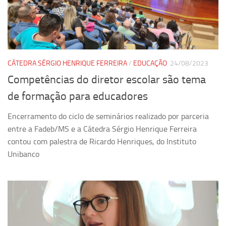
Ano Sabático
Daniel Domingues dos Santos
Programas Ano Sabático Encerrados
Cíntia Rosa Pereira de Lima
CÁTEDRA SÉRGIO HENRIQUE FERREIRA
/
EDUCAÇÃO
24/08/2023
Cristina Godoy Bernardo de Oliveira (FDRP)
Competências do diretor escolar são tema
Evandro Eduardo Seron Ruiz
de formação para educadores
Fabiana Cristina Severi (FDRP)
Encerramento do ciclo de seminários realizado por parceria
Fernando de Lima Caneppele
entre a Fadeb/MS e a Cátedra Sérgio Henrique Ferreira
Geciane Silveira Porto
contou com palestra de Ricardo Henriques, do Instituto
Unibanco
Maria Paula Costa Bertran
Professor Sênior
Professores Seniores Encerrados
Institucional
Polo Ribeirão Preto