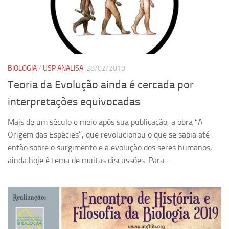
Ano Sabático
Daniel Domingues dos Santos
Programas Ano Sabático Encerrados
Cíntia Rosa Pereira de Lima
BIOLOGIA
/
USP ANALISA
28/02/2019
Cristina Godoy Bernardo de Oliveira (FDRP)
Teoria da Evolução ainda é cercada por
Evandro Eduardo Seron Ruiz
interpretações equivocadas
Fabiana Cristina Severi (FDRP)
Mais de um século e meio após sua publicação, a obra “A
Fernando de Lima Caneppele
Origem das Espécies”, que revolucionou o que se sabia até
Geciane Silveira Porto
então sobre o surgimento e a evolução dos seres humanos,
Maria Paula Costa Bertran
ainda hoje é tema de muitas discussões. Para...
Professor Sênior
Professores Seniores Encerrados
Institucional
Polo Ribeirão Preto