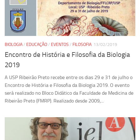
Equipe
Estrutura do polo
Espaço de Eventos
Projetos
BIOLOGIA
/
EDUCAÇÃO
/
EVENTOS
/
FILOSOFIA
13/02/2019
Ciência com Pipoca
Encontro de História e Filosofia da Biologia
Ciência Por Elas
2019
Pint of Science
A USP Ribeirão Preto recebe entre os dias 29 e 31 de julho o
União Pró-Vacina
Encontro de História e Filosofia da Biologia 2019. O evento
USP Analisa
será realizado no Bloco Didático da Faculdade de Medicina de
Ribeirão Preto (FMRP). Realizado desde 2009,...
Publicações
Clipping
Documentos
Relatórios