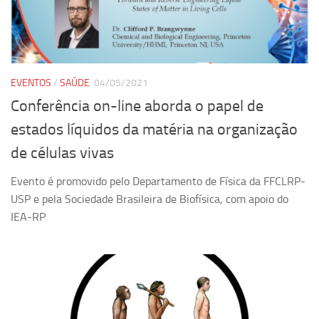
Pesquisa
Grupos de Estudo
Carreira Docente de Impacto
EVENTOS
/
SAÚDE
04/05/2021
Ciência, Arte, Educação e Sociedade: CienArtES
Conferência on-line aborda o papel de
Grupo de Estudos Avançados em Tecnologia e Informação
estados líquidos da matéria na organização
em Saúde com foco em Populações Vulneráveis
(Confluencia)
de células vivas
Grupos de estudo encerrados
Evento é promovido pelo Departamento de Física da FFCLRP-
Grupos de Pesquisa
USP e pela Sociedade Brasileira de Biofísica, com apoio do
IEA-RP
Criminologia Experimental e Segurança Pública
Direito e Tecnologia (Tech Law)
Grupo de Pesquisa GPUBLIC – Centro de Estudos em Gestão
e Políticas Públicas Contemporâneas
Grupos de pesquisa encerrados