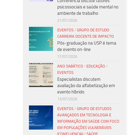
Conferência discute fatores
psicossociais e saúde mental no
ambiente de trabalho
21/07/2026
EVENTOS
/
GRUPO DE ESTUDO
CARREIRA DOCENTE DE IMPACTO
Pós-graduação na USP é tema
de evento on-line
17/07/2026
ANO SABÁTICO
/
EDUCAÇÃO
/
EVENTOS
Especialistas discutem
avaliação da alfabetização em
evento híbrido
13/07/2026
EVENTOS
/
GRUPO DE ESTUDOS
AVANÇADOS EM TECNOLOGIA E
INFORMAÇÃO EM SAÚDE COM FOCO
EM POPULAÇÕES VULNERÁVEIS
(CONFLUENCIA)
/
SAÚDE