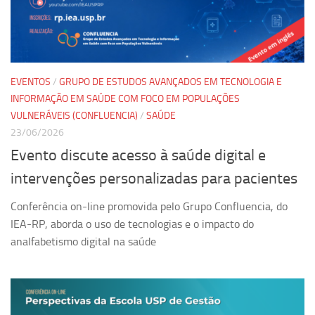
Pesquisa
Grupos de Estudo
Carreira Docente de Impacto
EVENTOS
/
GRUPO DE ESTUDOS AVANÇADOS EM TECNOLOGIA E
Ciência, Arte, Educação e Sociedade: CienArtES
INFORMAÇÃO EM SAÚDE COM FOCO EM POPULAÇÕES
VULNERÁVEIS (CONFLUENCIA)
/
SAÚDE
Grupo de Estudos Avançados em Tecnologia e Informação
em Saúde com foco em Populações Vulneráveis
23/06/2026
(Confluencia)
Evento discute acesso à saúde digital e
Grupos de estudo encerrados
intervenções personalizadas para pacientes
Grupos de Pesquisa
Conferência on-line promovida pelo Grupo Confluencia, do
Criminologia Experimental e Segurança Pública
IEA-RP, aborda o uso de tecnologias e o impacto do
Direito e Tecnologia (Tech Law)
analfabetismo digital na saúde
Grupo de Pesquisa GPUBLIC – Centro de Estudos em Gestão
e Políticas Públicas Contemporâneas
Grupos de pesquisa encerrados