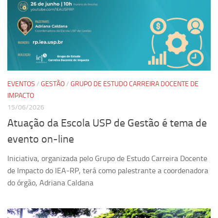
Ano Sabático
Daniel Domingues dos Santos
Programas Ano Sabático Encerrados
Cíntia Rosa Pereira de Lima
Cristina Godoy Bernardo de Oliveira (FDRP)
EVENTOS
/
GESTÃO
/
GRUPO DE ESTUDO CARREIRA DOCENTE DE
Evandro Eduardo Seron Ruiz
IMPACTO
Fabiana Cristina Severi (FDRP)
15/06/2026
Fernando de Lima Caneppele
Atuação da Escola USP de Gestão é tema de
Geciane Silveira Porto
evento on-line
Maria Paula Costa Bertran
Iniciativa, organizada pelo Grupo de Estudo Carreira Docente
Professor Sênior
de Impacto do IEA-RP, terá como palestrante a coordenadora
Professores Seniores Encerrados
do órgão, Adriana Caldana
Institucional
Polo Ribeirão Preto