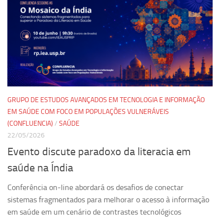
GRUPO DE ESTUDOS AVANÇADOS EM TECNOLOGIA E INFORMAÇÃO
EM SAÚDE COM FOCO EM POPULAÇÕES VULNERÁVEIS
(CONFLUENCIA)
/
SAÚDE
22/05/2026
Evento discute paradoxo da literacia em
saúde na Índia
Conferência on-line abordará os desafios de conectar
sistemas fragmentados para melhorar o acesso à informação
em saúde em um cenário de contrastes tecnológicos