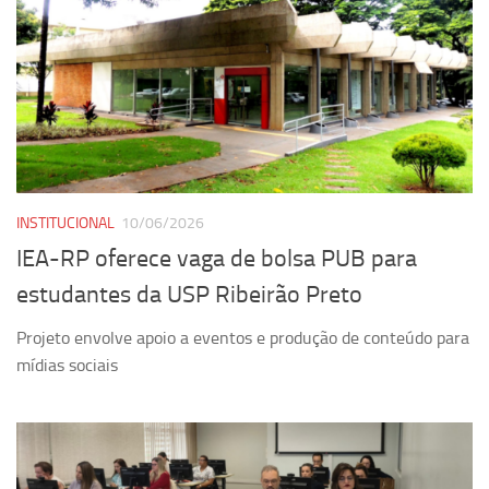
Equipe
Estrutura do polo
Espaço de Eventos
Projetos
Ciência com Pipoca
Ciência Por Elas
INSTITUCIONAL
10/06/2026
Pint of Science
IEA-RP oferece vaga de bolsa PUB para
União Pró-Vacina
estudantes da USP Ribeirão Preto
USP Analisa
Projeto envolve apoio a eventos e produção de conteúdo para
Publicações
mídias sociais
Clipping
Documentos
Relatórios