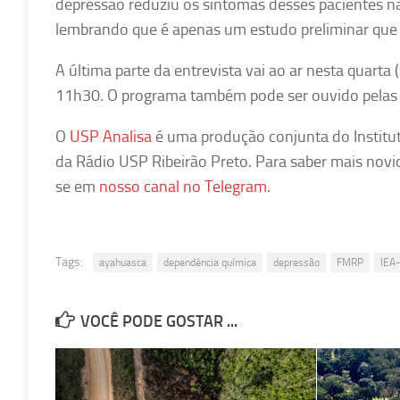
depressão reduziu os sintomas desses pacientes na
lembrando que é apenas um estudo preliminar que m
A última parte da entrevista vai ao ar nesta quarta
11h30. O programa também pode ser ouvido pelas
O
USP Analisa
é uma produção conjunta do Institu
da Rádio USP Ribeirão Preto. Para saber mais novi
se em
nosso canal no Telegram
.
Tags:
ayahuasca
dependência química
depressão
FMRP
IEA
VOCÊ PODE GOSTAR ...