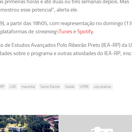
s primeiras horas e até duas ou três semanas depois. Mas
ostrou esse potencial”, alerta ele.
 (9), a partir das 18h05, com reapresentação no domingo (13)
 plataformas de
streaming
iTunes
e
Spotify
.
to de Estudos Avançados Polo Ribeirão Preto (IEA-RP) da 
dades sobre o programa e outras atividades do IEA-RP, ins
-RP
LSD
maconha
Santo Daime
Saúde
UFRN
usp analisa