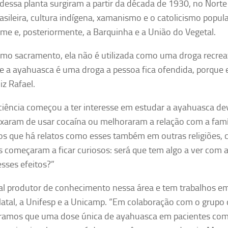
dessa planta surgiram a partir da década de 1930, no Norte
asileira, cultura indígena, xamanismo e o catolicismo popul
e e, posteriormente, a Barquinha e a União do Vegetal.
como sacramento, ela não é utilizada como uma droga recrea
ue a ayahuasca é uma droga a pessoa fica ofendida, porque 
z Rafael.
 ciência começou a ter interesse em estudar a ayahuasca de
ixaram de usar cocaína ou melhoraram a relação com a famí
os que há relatos como esses também em outras religiões,
s começaram a ficar curiosos: será que tem algo a ver com 
sses efeitos?”
pal produtor de conhecimento nessa área e tem trabalhos e
tal, a Unifesp e a Unicamp. “Em colaboração com o grupo
stramos que uma dose única de ayahuasca em pacientes co