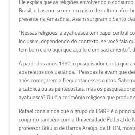
Ele explica que as religiões envolvendo o consumo 
Brasil, e baseou-se em um misto de cultura afro-br
presente na Amazônia. Assim surgiram o Santo Daim
“Nessas religiões, a ayahuasca tem papel central 
Inclusive, dependendo do contexto, se você fala q
tem bem claro aqui que aquilo é um sacramento”, di
A partir dos anos 1990, o pesquisador conta que a
aos relatos dos usuários. “Pessoas falavam que de
após começarem a frequentar esses cultos. Sabem
a católica ou as pentecostais, mas os pesquisadore
ayahuasca? Ou é a cerimônia religiosa que produz e
Rafael cona ainda que o grupo da FMRP é o princi
conjunto também com a Universidade Federal de Na
professor Bráulio de Barros Araújo, da UFRN, mo