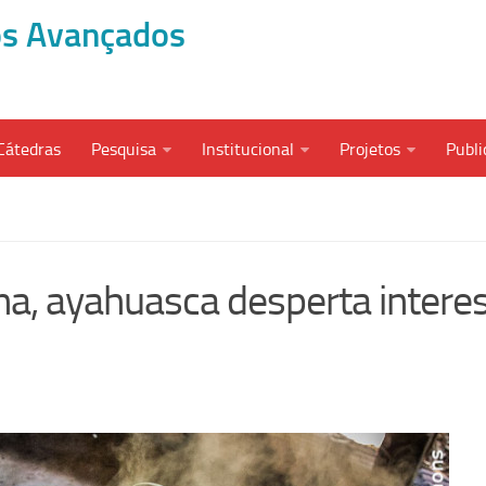
dos Avançados
Cátedras
Pesquisa
Institucional
Projetos
Publi
na, ayahuasca desperta intere