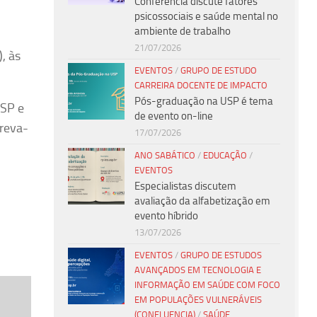
Conferência discute fatores
psicossociais e saúde mental no
ambiente de trabalho
21/07/2026
, às
EVENTOS
/
GRUPO DE ESTUDO
CARREIRA DOCENTE DE IMPACTO
Pós-graduação na USP é tema
USP e
de evento on-line
creva-
17/07/2026
ANO SABÁTICO
/
EDUCAÇÃO
/
EVENTOS
Especialistas discutem
avaliação da alfabetização em
evento híbrido
13/07/2026
EVENTOS
/
GRUPO DE ESTUDOS
AVANÇADOS EM TECNOLOGIA E
INFORMAÇÃO EM SAÚDE COM FOCO
EM POPULAÇÕES VULNERÁVEIS
(CONFLUENCIA)
/
SAÚDE