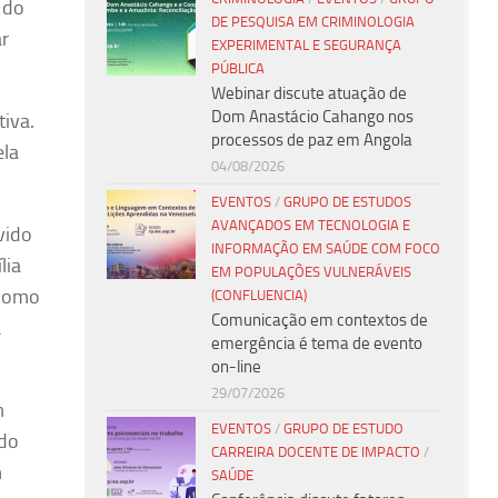
 do
DE PESQUISA EM CRIMINOLOGIA
ar
EXPERIMENTAL E SEGURANÇA
PÚBLICA
Webinar discute atuação de
Dom Anastácio Cahango nos
tiva.
processos de paz em Angola
ela
04/08/2026
EVENTOS
/
GRUPO DE ESTUDOS
AVANÇADOS EM TECNOLOGIA E
vido
INFORMAÇÃO EM SAÚDE COM FOCO
lia
EM POPULAÇÕES VULNERÁVEIS
 como
(CONFLUENCIA)
Comunicação em contextos de
a
emergência é tema de evento
on-line
29/07/2026
m
EVENTOS
/
GRUPO DE ESTUDO
 do
CARREIRA DOCENTE DE IMPACTO
/
m
SAÚDE