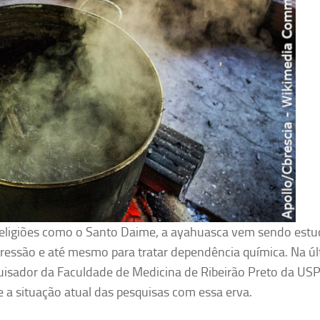
 religiões como o Santo Daime, a ayahuasca vem sendo est
ressão e até mesmo para tratar dependência química. Na ú
quisador da Faculdade de Medicina de Ribeirão Preto da US
e a situação atual das pesquisas com essa erva.