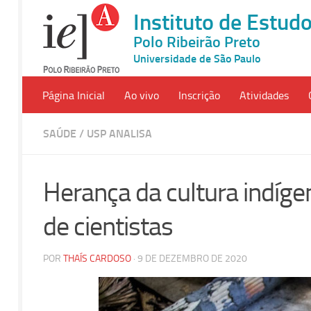
Instituto de Estu
Polo Ribeirão Preto
Universidade de São Paulo
Página Inicial
Ao vivo
Inscrição
Atividades
SAÚDE
/
USP ANALISA
Herança da cultura indíge
de cientistas
POR
THAÍS CARDOSO
· 9 DE DEZEMBRO DE 2020