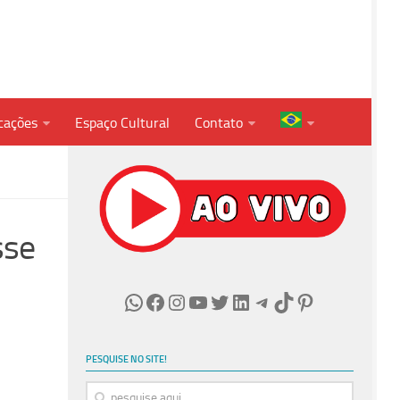
cações
Espaço Cultural
Contato
sse
WhatsApp
Facebook
Instagram
Youtube
Twitter
LinkedIn
Telegram
TikTok
Pinterest
PESQUISE NO SITE!