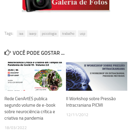
Revista Estudos Avançados
Espaço Cultural
Contato
Tags:
iea
iearp
psicologia
trabalho
usp
Newsletter
VOCÊ PODE GOSTAR ...
Rede CienArtES publica
II Workshop sobre Pressão
segundo volume de e-book
Intracraniana PICMI
sobre neurociência crítica e
12/11/2012
criativa na pandemia
18/03/2022