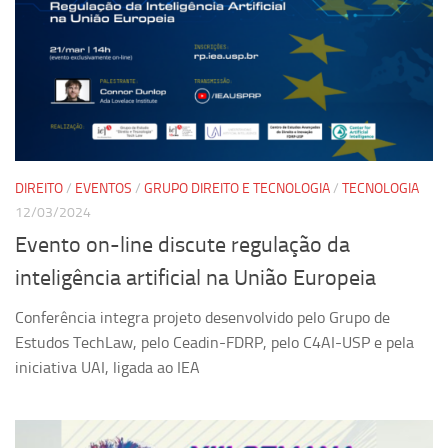
Revista Estudos Avançados
Espaço Cultural
Contato
Newsletter
DIREITO
/
EVENTOS
/
GRUPO DIREITO E TECNOLOGIA
/
TECNOLOGIA
12/03/2024
Evento on-line discute regulação da
inteligência artificial na União Europeia
Conferência integra projeto desenvolvido pelo Grupo de
Estudos TechLaw, pelo Ceadin-FDRP, pelo C4AI-USP e pela
iniciativa UAI, ligada ao IEA