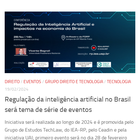
DIREITO
/
EVENTOS
/
GRUPO DIREITO E TECNOLOGIA
/
TECNOLOGIA
19/02/2024
Regulação da inteligência artificial no Brasil
será tema de série de eventos
Iniciativa será realizada ao longo de 2024 e é promovida pelo
Grupo de Estudos TechLaw, do IEA-RP, pelo Ceadin e pela
iniciativa UAI; primeiro evento será no dia 28 de fevereiro