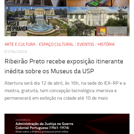
Ano Sabático
Daniel Domingues dos Santos
Programas Ano Sabático Encerrados
Cíntia Rosa Pereira de Lima
Cristina Godoy Bernardo de Oliveira (FDRP)
ARTE E CULTURA
/
ESPAÇO CULTURAL
/
EVENTOS
/
HISTÓRIA
01/04/2024
Evandro Eduardo Seron Ruiz
Ribeirão Preto recebe exposição itinerante
Fabiana Cristina Severi (FDRP)
inédita sobre os Museus da USP
Fernando de Lima Caneppele
Geciane Silveira Porto
Abertura será dia 12 de abril, às 16h, na sede do IEA-RP e a
mostra, gratuita, tem concepção tecnológica imersiva e
Maria Paula Costa Bertran
permanecerá em exibição na cidade até 10 de maio
Professor Sênior
Professores Seniores Encerrados
Institucional
Polo Ribeirão Preto