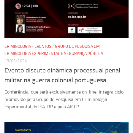
Equipe
Estrutura do polo
Espaço de Eventos
Projetos
CRIMINOLOGIA
/
EVENTOS
/
GRUPO DE PESQUISA EM
Ciência com Pipoca
CRIMINOLOGIA EXPERIMENTAL E SEGURANÇA PÚBLICA
Ciência Por Elas
13/03/2024
Pint of Science
Evento discute dinâmica processual penal
União Pró-Vacina
militar na guerra colonial portuguesa
USP Analisa
Conferência, que será exclusivamente on-line, integra ciclo
Publicações
promovido pelo Grupo de Pesquisa em Criminologia
Experimental do IEA-RP e pela AICLP
Clipping
Documentos
Relatórios