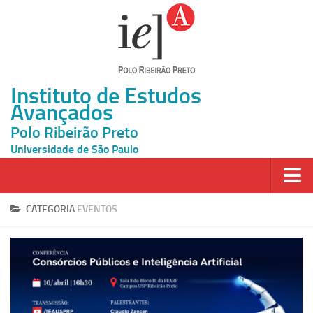
Instituto de Estudos
Avançados
Polo Ribeirão Preto
Universidade de São Paulo
Página Inicial
CATEGORIA
EVENTOS
Ao vivo
Inscrição
Atividades
Cátedras