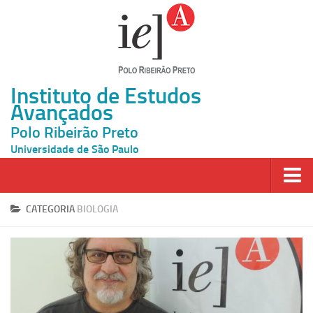
Instituto de Estudos
Avançados
Polo Ribeirão Preto
Universidade de São Paulo
Página Inicial
CATEGORIA
BIOLOGIA
Ao vivo
Inscrição
Atividades
Cátedras