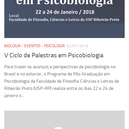
Equipe
Estrutura do polo
Espaço de Eventos
Projetos
BIOLOGIA
/
EVENTOS
/
PSICOLOGIA
02/01/2018
Ciência com Pipoca
V Ciclo de Palestras em Psicobiologia
Ciência Por Elas
Pint of Science
Para trazer os avanços e perspectivas da psicobiologia no
Brasil e no exterior, o Programa de Pós-Graduação em
União Pró-Vacina
Psicobiologia da Faculdade de Filosofia Ciências e Letras de
USP Analisa
Ribeirão Preto (USP-RP) realiza entre os dias 22 e 24 de
Publicações
janeiro o...
Clipping
Documentos
Relatórios