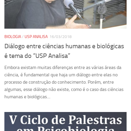
Ano Sabático
Daniel Domingues dos Santos
Programas Ano Sabático Encerrados
Cíntia Rosa Pereira de Lima
BIOLOGIA
/
USP ANALISA
16/03/2018
Cristina Godoy Bernardo de Oliveira (FDRP)
Diálogo entre ciências humanas e biológicas
Evandro Eduardo Seron Ruiz
é tema do “USP Analisa”
Fabiana Cristina Severi (FDRP)
Embora existam muitas diferenças entre as várias áreas da
Fernando de Lima Caneppele
ciência, é fundamental que haja um diálogo entre elas no
Geciane Silveira Porto
processo de construção do conhecimento. Porém, entre
algumas, esse diálogo não existe, como é o caso das ciências
Maria Paula Costa Bertran
humanas e biológicas....
Professor Sênior
Professores Seniores Encerrados
Institucional
Polo Ribeirão Preto