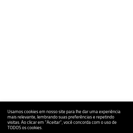
Usamos cookies em nosso site para lhe dar uma experiência
mais relevante, lembrando suas preferências e repetindo
Políticas de Privacidade e Proteçãoa de Dados Pessoais
visitas. Ao clicar em "Aceitar", você concorda com o uso de
TODOS os cookies.