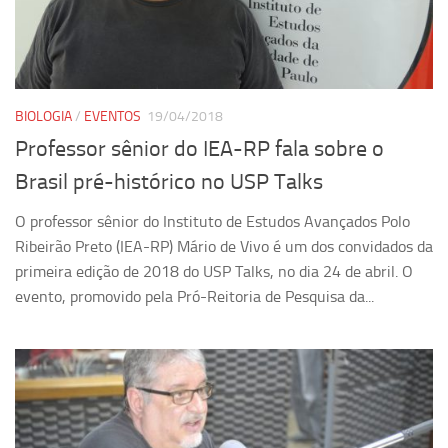
Pesquisa
Grupos de Estudo
Carreira Docente de Impacto
BIOLOGIA
/
EVENTOS
19/04/2018
Ciência, Arte, Educação e Sociedade: CienArtES
Professor sênior do IEA-RP fala sobre o
Grupo de Estudos Avançados em Tecnologia e Informação
Brasil pré-histórico no USP Talks
em Saúde com foco em Populações Vulneráveis
(Confluencia)
O professor sênior do Instituto de Estudos Avançados Polo
Grupos de estudo encerrados
Ribeirão Preto (IEA-RP) Mário de Vivo é um dos convidados da
primeira edição de 2018 do USP Talks, no dia 24 de abril. O
Grupos de Pesquisa
evento, promovido pela Pró-Reitoria de Pesquisa da...
Criminologia Experimental e Segurança Pública
Direito e Tecnologia (Tech Law)
Grupo de Pesquisa GPUBLIC – Centro de Estudos em Gestão
e Políticas Públicas Contemporâneas
Grupos de pesquisa encerrados