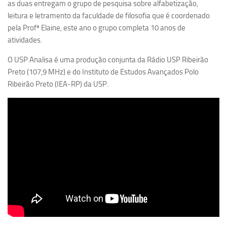
as duas entregam o grupo de pesquisa sobre alfabetização,
Ano Sabático
leitura e letramento da faculdade de filosofia que é coordenado
Daniel Domingues dos Santos
pela Profª Elaine, este ano o grupo completa 10 anos de
Programas Ano Sabático Encerrados
atividades.
Cíntia Rosa Pereira de Lima
O USP Analisa é uma produção conjunta da Rádio USP Ribeirão
Preto (107,9 MHz) e do Instituto de Estudos Avançados Polo
Cristina Godoy Bernardo de Oliveira (FDRP)
Ribeirão Preto (IEA-RP) da USP.
Evandro Eduardo Seron Ruiz
Fabiana Cristina Severi (FDRP)
Fernando de Lima Caneppele
Geciane Silveira Porto
Maria Paula Costa Bertran
Professor Sênior
Professores Seniores Encerrados
Institucional
Polo Ribeirão Preto