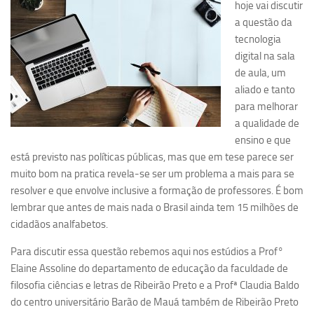
hoje vai discutir
Pesquisa
a questão da
tecnologia
Grupos de Estudo
digital na sala
Carreira Docente de Impacto
de aula, um
aliado e tanto
Ciência, Arte, Educação e Sociedade: CienArtES
para melhorar
Grupo de Estudos Avançados em Tecnologia e Informação
a qualidade de
em Saúde com foco em Populações Vulneráveis
ensino e que
(Confluencia)
está previsto nas políticas públicas, mas que em tese parece ser
Grupos de estudo encerrados
muito bom na pratica revela-se ser um problema a mais para se
resolver e que envolve inclusive a formação de professores. É bom
Grupos de Pesquisa
lembrar que antes de mais nada o Brasil ainda tem 15 milhões de
Criminologia Experimental e Segurança Pública
cidadãos analfabetos.
Direito e Tecnologia (Tech Law)
Para discutir essa questão rebemos aqui nos estúdios a Prof°
Grupo de Pesquisa GPUBLIC – Centro de Estudos em Gestão
Elaine Assoline do departamento de educação da faculdade de
e Políticas Públicas Contemporâneas
filosofia ciências e letras de Ribeirão Preto e a Profª Claudia Baldo
Grupos de pesquisa encerrados
do centro universitário Barão de Mauá também de Ribeirão Preto