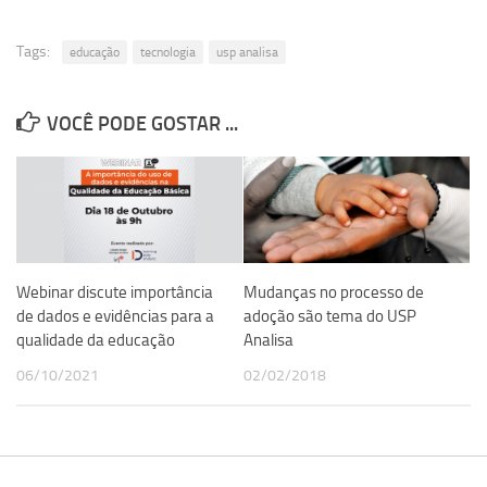
Equipe
Tags:
educação
tecnologia
usp analisa
Estrutura do polo
Espaço de Eventos
VOCÊ PODE GOSTAR ...
Projetos
Ciência com Pipoca
Ciência Por Elas
Pint of Science
União Pró-Vacina
Webinar discute importância
Mudanças no processo de
de dados e evidências para a
adoção são tema do USP
USP Analisa
qualidade da educação
Analisa
Publicações
06/10/2021
02/02/2018
Clipping
Documentos
Relatórios