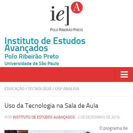
Instituto de Estudos
Avançados
Polo Ribeirão Preto
Universidade de São Paulo
Página Inicial
EDUCAÇÃO
/
TECNOLOGIA
/
USP ANALISA
Ao vivo
Uso da Tecnologia na Sala de Aula
Inscrição
POR
INSTITUTO DE ESTUDOS AVANÇADOS
· 2 DE DEZEMBRO DE 2016
Atividades
O programa de
Cátedras