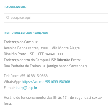
Ano Sabático
PESQUISE NO SITE!
Daniel Domingues dos Santos
Programas Ano Sabático Encerrados
Cíntia Rosa Pereira de Lima
INSTITUTO DE ESTUDOS AVANÇADOS
Cristina Godoy Bernardo de Oliveira (FDRP)
Endereço do Campus:
Evandro Eduardo Seron Ruiz
Avenida Bandeirantes, 3900 – Vila Monte Alegre
Fabiana Cristina Severi (FDRP)
Ribeirão Preto – SP – CEP 14040-900
Endereço dentro do Campus USP Ribeirão Preto:
Fernando de Lima Caneppele
Rua Pedreira de Freitas, 20 (antigo banco Santander).
Geciane Silveira Porto
Telefone: +55 16 3315.0368
Maria Paula Costa Bertran
WhatsApp:
https://wa.me/551633150368
Professor Sênior
E-mail:
iearp@usp.br
Professores Seniores Encerrados
Horário de funcionamento: das 8h às 17h, de segunda à sexta-
Institucional
feira.
Polo Ribeirão Preto