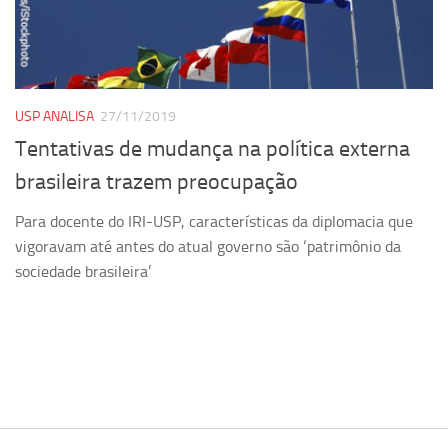
Pesquisa
Grupos de Estudo
Carreira Docente de Impacto
USP ANALISA
27/11/2019
Ciência, Arte, Educação e Sociedade: CienArtES
Tentativas de mudança na política externa
Grupo de Estudos Avançados em Tecnologia e Informação
brasileira trazem preocupação
em Saúde com foco em Populações Vulneráveis
(Confluencia)
Para docente do IRI-USP, características da diplomacia que
Grupos de estudo encerrados
vigoravam até antes do atual governo são ‘patrimônio da
sociedade brasileira’
Grupos de Pesquisa
Criminologia Experimental e Segurança Pública
Direito e Tecnologia (Tech Law)
Grupo de Pesquisa GPUBLIC – Centro de Estudos em Gestão
e Políticas Públicas Contemporâneas
Grupos de pesquisa encerrados