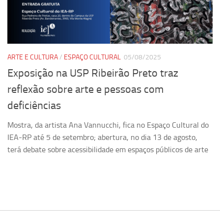
Pesquisa
Grupos de Estudo
Carreira Docente de Impacto
ARTE E CULTURA
/
ESPAÇO CULTURAL
05/08/2025
Ciência, Arte, Educação e Sociedade: CienArtES
Exposição na USP Ribeirão Preto traz
Grupo de Estudos Avançados em Tecnologia e Informação
reflexão sobre arte e pessoas com
em Saúde com foco em Populações Vulneráveis
(Confluencia)
deficiências
Grupos de estudo encerrados
Mostra, da artista Ana Vannucchi, fica no Espaço Cultural do
Grupos de Pesquisa
IEA-RP até 5 de setembro; abertura, no dia 13 de agosto,
terá debate sobre acessibilidade em espaços públicos de arte
Criminologia Experimental e Segurança Pública
Direito e Tecnologia (Tech Law)
Grupo de Pesquisa GPUBLIC – Centro de Estudos em Gestão
e Políticas Públicas Contemporâneas
Grupos de pesquisa encerrados