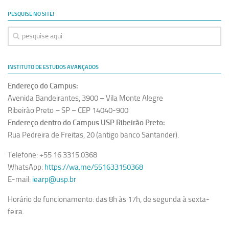
Ano Sabático
PESQUISE NO SITE!
Daniel Domingues dos Santos
Programas Ano Sabático Encerrados
Cíntia Rosa Pereira de Lima
INSTITUTO DE ESTUDOS AVANÇADOS
Cristina Godoy Bernardo de Oliveira (FDRP)
Endereço do Campus:
Evandro Eduardo Seron Ruiz
Avenida Bandeirantes, 3900 – Vila Monte Alegre
Fabiana Cristina Severi (FDRP)
Ribeirão Preto – SP – CEP 14040-900
Endereço dentro do Campus USP Ribeirão Preto:
Fernando de Lima Caneppele
Rua Pedreira de Freitas, 20 (antigo banco Santander).
Geciane Silveira Porto
Telefone: +55 16 3315.0368
Maria Paula Costa Bertran
WhatsApp:
https://wa.me/551633150368
Professor Sênior
E-mail:
iearp@usp.br
Professores Seniores Encerrados
Horário de funcionamento: das 8h às 17h, de segunda à sexta-
Institucional
feira.
Polo Ribeirão Preto