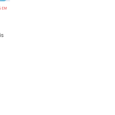
S EM
is