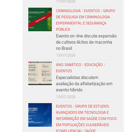
17/07/2026
CRIMINOLOGIA
/
EVENTOS
/
GRUPO
DE PESQUISA EM CRIMINOLOGIA
EXPERIMENTAL E SEGURANÇA
PÚBLICA
Evento on-line discute expansão
de cultivos ilícitos de maconha
no Brasil
13/07/2026
ANO SABÁTICO
/
EDUCAÇÃO
/
EVENTOS
Especialistas discutem
avaliação da alfabetização em
evento híbrido
13/07/2026
EVENTOS
/
GRUPO DE ESTUDOS
AVANÇADOS EM TECNOLOGIA E
INFORMAÇÃO EM SAÚDE COM FOCO
EM POPULAÇÕES VULNERÁVEIS
(CONFLUENCIA)
/
SAÚDE