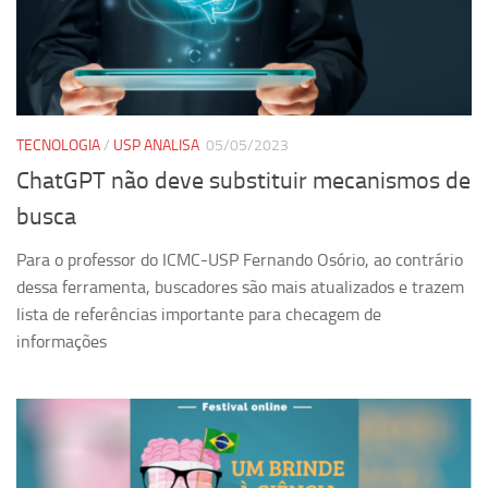
Ano Sabático
Daniel Domingues dos Santos
Programas Ano Sabático Encerrados
Cíntia Rosa Pereira de Lima
TECNOLOGIA
/
USP ANALISA
05/05/2023
Cristina Godoy Bernardo de Oliveira (FDRP)
ChatGPT não deve substituir mecanismos de
Evandro Eduardo Seron Ruiz
busca
Fabiana Cristina Severi (FDRP)
Para o professor do ICMC-USP Fernando Osório, ao contrário
Fernando de Lima Caneppele
dessa ferramenta, buscadores são mais atualizados e trazem
Geciane Silveira Porto
lista de referências importante para checagem de
Maria Paula Costa Bertran
informações
Professor Sênior
Professores Seniores Encerrados
Institucional
Polo Ribeirão Preto