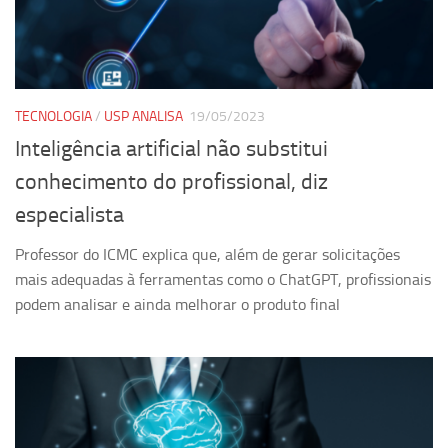
Pesquisa
Grupos de Estudo
Carreira Docente de Impacto
TECNOLOGIA
/
USP ANALISA
19/05/2023
Ciência, Arte, Educação e Sociedade: CienArtES
Inteligência artificial não substitui
Grupo de Estudos Avançados em Tecnologia e Informação
conhecimento do profissional, diz
em Saúde com foco em Populações Vulneráveis
(Confluencia)
especialista
Grupos de estudo encerrados
Professor do ICMC explica que, além de gerar solicitações
Grupos de Pesquisa
mais adequadas à ferramentas como o ChatGPT, profissionais
podem analisar e ainda melhorar o produto final
Criminologia Experimental e Segurança Pública
Direito e Tecnologia (Tech Law)
Grupo de Pesquisa GPUBLIC – Centro de Estudos em Gestão
e Políticas Públicas Contemporâneas
Grupos de pesquisa encerrados