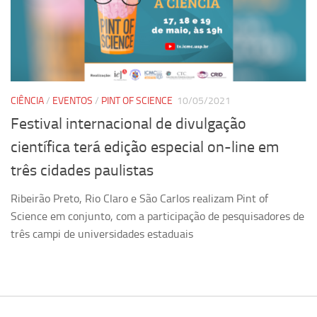
Equipe
Estrutura do polo
Espaço de Eventos
Projetos
CIÊNCIA
/
EVENTOS
/
PINT OF SCIENCE
10/05/2021
Ciência com Pipoca
Festival internacional de divulgação
Ciência Por Elas
científica terá edição especial on-line em
Pint of Science
três cidades paulistas
União Pró-Vacina
Ribeirão Preto, Rio Claro e São Carlos realizam Pint of
USP Analisa
Science em conjunto, com a participação de pesquisadores de
Publicações
três campi de universidades estaduais
Clipping
Documentos
Relatórios