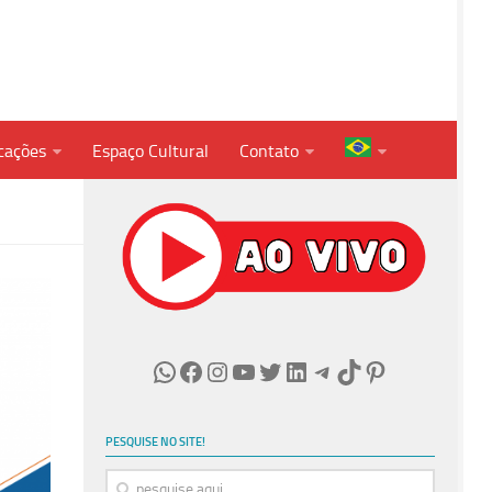
cações
Espaço Cultural
Contato
WhatsApp
Facebook
Instagram
Youtube
Twitter
LinkedIn
Telegram
TikTok
Pinterest
PESQUISE NO SITE!