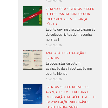
17/07/2026
CRIMINOLOGIA
/
EVENTOS
/
GRUPO
DE PESQUISA EM CRIMINOLOGIA
EXPERIMENTAL E SEGURANÇA
PÚBLICA
Evento on-line discute expansão
de cultivos ilícitos de maconha
no Brasil
13/07/2026
ANO SABÁTICO
/
EDUCAÇÃO
/
EVENTOS
Especialistas discutem
avaliação da alfabetização em
evento híbrido
13/07/2026
EVENTOS
/
GRUPO DE ESTUDOS
AVANÇADOS EM TECNOLOGIA E
INFORMAÇÃO EM SAÚDE COM FOCO
EM POPULAÇÕES VULNERÁVEIS
(CONFLUENCIA)
/
SAÚDE