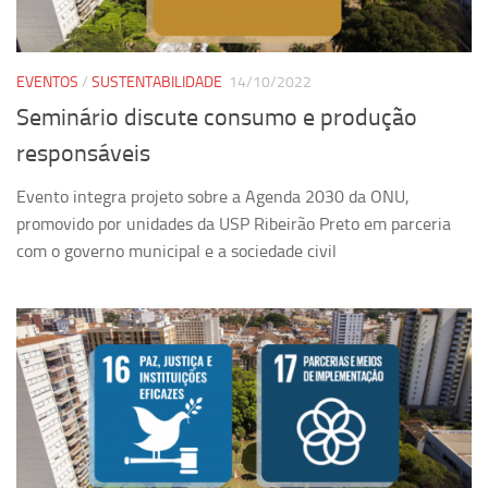
Ano Sabático
Daniel Domingues dos Santos
Programas Ano Sabático Encerrados
EVENTOS
/
SUSTENTABILIDADE
14/10/2022
Seminário discute consumo e produção
Cíntia Rosa Pereira de Lima
responsáveis
Cristina Godoy Bernardo de Oliveira (FDRP)
Evandro Eduardo Seron Ruiz
Evento integra projeto sobre a Agenda 2030 da ONU,
promovido por unidades da USP Ribeirão Preto em parceria
Fabiana Cristina Severi (FDRP)
com o governo municipal e a sociedade civil
Fernando de Lima Caneppele
Geciane Silveira Porto
Maria Paula Costa Bertran
Professor Sênior
Professores Seniores Encerrados
Institucional
Polo Ribeirão Preto