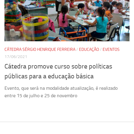
Equipe
Estrutura do polo
Espaço de Eventos
Projetos
Ciência com Pipoca
CÁTEDRA SÉRGIO HENRIQUE FERREIRA
/
EDUCAÇÃO
/
EVENTOS
17/06/2021
Ciência Por Elas
Cátedra promove curso sobre políticas
Pint of Science
públicas para a educação básica
União Pró-Vacina
Evento, que será na modalidade atualização, é realizado
USP Analisa
entre 15 de julho e 25 de novembro
Publicações
Clipping
Documentos
Relatórios