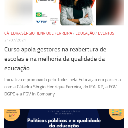
Pesquisa
Grupos de Estudo
Carreira Docente de Impacto
CÁTEDRA SÉRGIO HENRIQUE FERREIRA
/
EDUCAÇÃO
/
EVENTOS
Ciência, Arte, Educação e Sociedade: CienArtES
21/07/2021
Grupo de Estudos Avançados em Tecnologia e Informação
Curso apoia gestores na reabertura de
em Saúde com foco em Populações Vulneráveis
escolas e na melhoria da qualidade da
(Confluencia)
educação
Grupos de estudo encerrados
Grupos de Pesquisa
Iniciativa é promovida pelo Todos pela Educação em parceria
com a Cátedra Sérgio Henrique Ferreira, do IEA-RP, a FGV
Criminologia Experimental e Segurança Pública
DGPE e a FGV In Company
Direito e Tecnologia (Tech Law)
Grupo de Pesquisa GPUBLIC – Centro de Estudos em Gestão
e Políticas Públicas Contemporâneas
Grupos de pesquisa encerrados