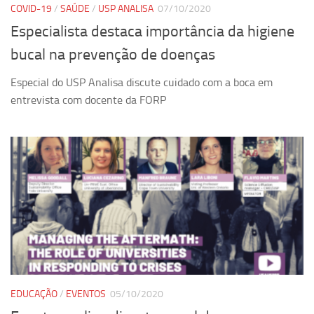
COVID-19
/
SAÚDE
/
USP ANALISA
07/10/2020
Especialista destaca importância da higiene
bucal na prevenção de doenças
Especial do USP Analisa discute cuidado com a boca em
entrevista com docente da FORP
EDUCAÇÃO
/
EVENTOS
05/10/2020