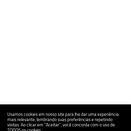
Usamos cookies em nosso site para lhe dar uma experiência
mais relevante, lembrando suas preferências e repetindo
Políticas de Privacidade e Proteçãoa de Dados Pessoais
visitas. Ao clicar em "Aceitar", você concorda com o uso de
TODOS os cookies.