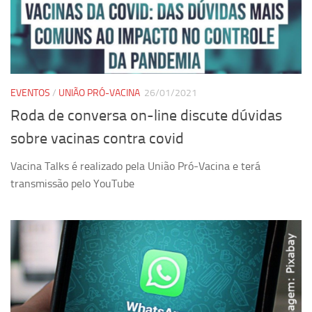
Ano Sabático
Daniel Domingues dos Santos
Programas Ano Sabático Encerrados
Cíntia Rosa Pereira de Lima
EVENTOS
/
UNIÃO PRÓ-VACINA
26/01/2021
Cristina Godoy Bernardo de Oliveira (FDRP)
Roda de conversa on-line discute dúvidas
Evandro Eduardo Seron Ruiz
sobre vacinas contra covid
Fabiana Cristina Severi (FDRP)
Vacina Talks é realizado pela União Pró-Vacina e terá
Fernando de Lima Caneppele
transmissão pelo YouTube
Geciane Silveira Porto
Maria Paula Costa Bertran
Professor Sênior
Professores Seniores Encerrados
Institucional
Polo Ribeirão Preto