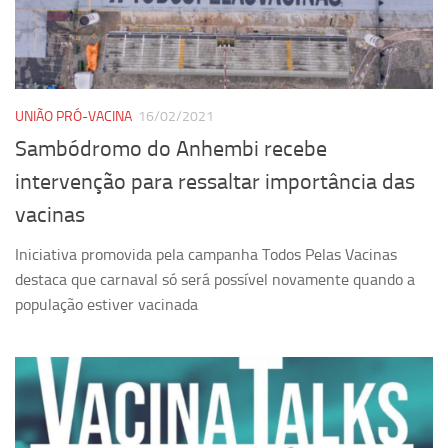
Pesquisa
Grupos de Estudo
Carreira Docente de Impacto
UNIÃO PRÓ-VACINA
16/02/2021
Ciência, Arte, Educação e Sociedade: CienArtES
Sambódromo do Anhembi recebe
Grupo de Estudos Avançados em Tecnologia e Informação
intervenção para ressaltar importância das
em Saúde com foco em Populações Vulneráveis
(Confluencia)
vacinas
Grupos de estudo encerrados
Iniciativa promovida pela campanha Todos Pelas Vacinas
Grupos de Pesquisa
destaca que carnaval só será possível novamente quando a
população estiver vacinada
Criminologia Experimental e Segurança Pública
Direito e Tecnologia (Tech Law)
Grupo de Pesquisa GPUBLIC – Centro de Estudos em Gestão
e Políticas Públicas Contemporâneas
Grupos de pesquisa encerrados