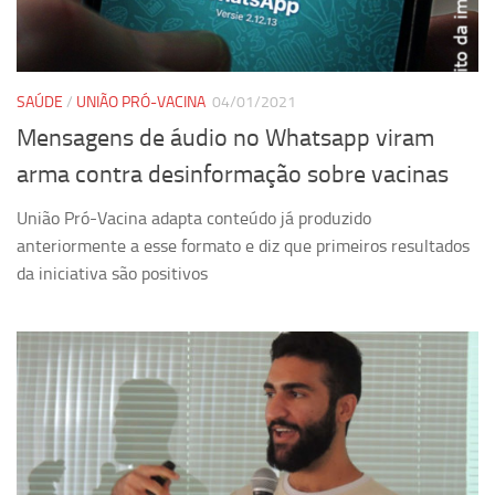
Equipe
Estrutura do polo
SAÚDE
/
UNIÃO PRÓ-VACINA
04/01/2021
Espaço de Eventos
Mensagens de áudio no Whatsapp viram
Projetos
arma contra desinformação sobre vacinas
Ciência com Pipoca
Ciência Por Elas
União Pró-Vacina adapta conteúdo já produzido
anteriormente a esse formato e diz que primeiros resultados
Pint of Science
da iniciativa são positivos
União Pró-Vacina
USP Analisa
Publicações
Clipping
Documentos
Relatórios