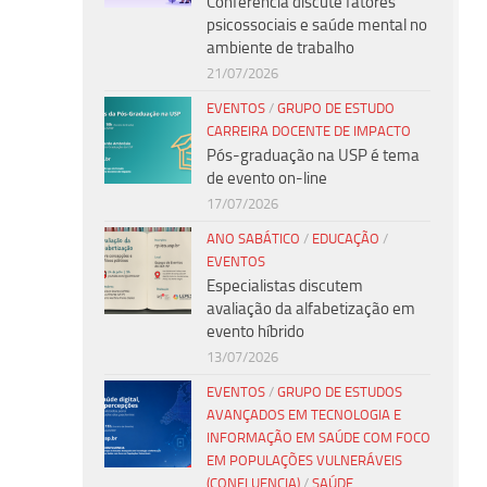
Conferência discute fatores
psicossociais e saúde mental no
ambiente de trabalho
21/07/2026
EVENTOS
/
GRUPO DE ESTUDO
CARREIRA DOCENTE DE IMPACTO
Pós-graduação na USP é tema
de evento on-line
17/07/2026
ANO SABÁTICO
/
EDUCAÇÃO
/
EVENTOS
Especialistas discutem
avaliação da alfabetização em
evento híbrido
13/07/2026
EVENTOS
/
GRUPO DE ESTUDOS
AVANÇADOS EM TECNOLOGIA E
INFORMAÇÃO EM SAÚDE COM FOCO
EM POPULAÇÕES VULNERÁVEIS
(CONFLUENCIA)
/
SAÚDE