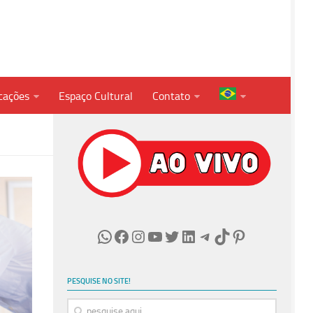
cações
Espaço Cultural
Contato
WhatsApp
Facebook
Instagram
Youtube
Twitter
LinkedIn
Telegram
TikTok
Pinterest
PESQUISE NO SITE!