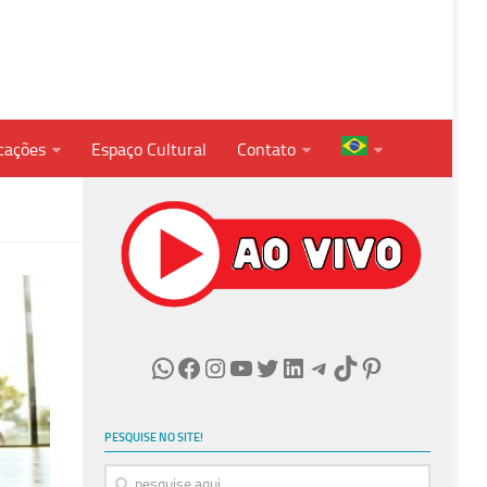
cações
Espaço Cultural
Contato
WhatsApp
Facebook
Instagram
Youtube
Twitter
LinkedIn
Telegram
TikTok
Pinterest
PESQUISE NO SITE!