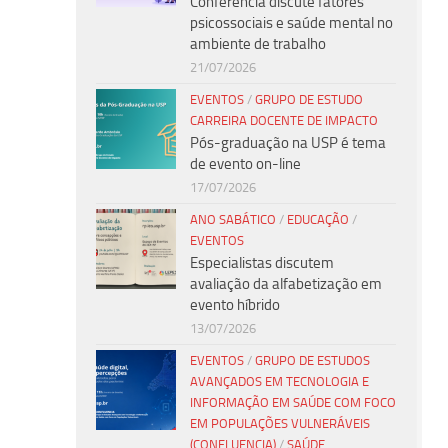
Conferência discute fatores
psicossociais e saúde mental no
ambiente de trabalho
21/07/2026
EVENTOS
/
GRUPO DE ESTUDO
CARREIRA DOCENTE DE IMPACTO
Pós-graduação na USP é tema
de evento on-line
17/07/2026
ANO SABÁTICO
/
EDUCAÇÃO
/
EVENTOS
Especialistas discutem
avaliação da alfabetização em
evento híbrido
13/07/2026
EVENTOS
/
GRUPO DE ESTUDOS
AVANÇADOS EM TECNOLOGIA E
INFORMAÇÃO EM SAÚDE COM FOCO
EM POPULAÇÕES VULNERÁVEIS
(CONFLUENCIA)
/
SAÚDE