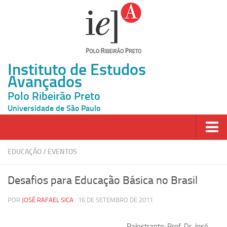
Instituto de Estudos
Avançados
Polo Ribeirão Preto
Universidade de São Paulo
Página Inicial
EDUCAÇÃO
/
EVENTOS
Ao vivo
Desafios para Educação Básica no Brasil
Inscrição
POR
JOSÉ RAFAEL SICA
· 16 DE SETEMBRO DE 2011
Atividades
Cátedras
Palestrante: Prof. Dr. José