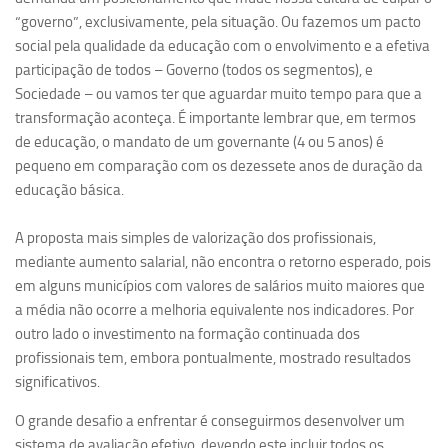
Ano Sabático
“governo”, exclusivamente, pela situação. Ou fazemos um pacto
Daniel Domingues dos Santos
social pela qualidade da educação com o envolvimento e a efetiva
participação de todos – Governo (todos os segmentos), e
Programas Ano Sabático Encerrados
Sociedade – ou vamos ter que aguardar muito tempo para que a
Cíntia Rosa Pereira de Lima
transformação aconteça. É importante lembrar que, em termos
de educação, o mandato de um governante (4 ou 5 anos) é
Cristina Godoy Bernardo de Oliveira (FDRP)
pequeno em comparação com os dezessete anos de duração da
Evandro Eduardo Seron Ruiz
educação básica.
Fabiana Cristina Severi (FDRP)
A proposta mais simples de valorização dos profissionais,
Fernando de Lima Caneppele
mediante aumento salarial, não encontra o retorno esperado, pois
Geciane Silveira Porto
em alguns municípios com valores de salários muito maiores que
Maria Paula Costa Bertran
a média não ocorre a melhoria equivalente nos indicadores. Por
outro lado o investimento na formação continuada dos
Professor Sênior
profissionais tem, embora pontualmente, mostrado resultados
Professores Seniores Encerrados
significativos.
Institucional
O grande desafio a enfrentar é conseguirmos desenvolver um
Polo Ribeirão Preto
sistema de avaliação efetivo, devendo este incluir todos os