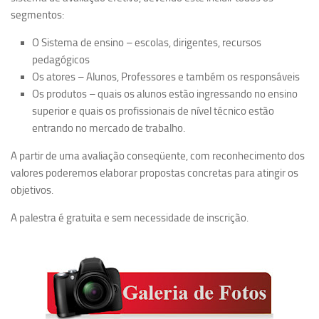
segmentos:
Equipe
O Sistema de ensino – escolas, dirigentes, recursos
Estrutura do polo
pedagógicos
Espaço de Eventos
Os atores – Alunos, Professores e também os responsáveis
Projetos
Os produtos – quais os alunos estão ingressando no ensino
superior e quais os profissionais de nível técnico estão
Ciência com Pipoca
entrando no mercado de trabalho.
Ciência Por Elas
A partir de uma avaliação conseqüente, com reconhecimento dos
Pint of Science
valores poderemos elaborar propostas concretas para atingir os
União Pró-Vacina
objetivos.
USP Analisa
A palestra é gratuita e sem necessidade de inscrição.
Publicações
Clipping
Documentos
Relatórios