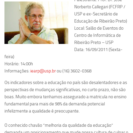
Norberto Callegari (
FCFRP /
Pesquisa
USP e ex-Secretário de
Grupos de Estudo
Educação de Ribeirão Preto)
Local:
Salão de Eventos do
Carreira Docente de Impacto
Centro de Informática de
Ciência, Arte, Educação e Sociedade: CienArtES
Ribeirão Preto – USP
Grupo de Estudos Avançados em Tecnologia e Informação
Data:
16/09/2011 (Sexta-
em Saúde com foco em Populações Vulneráveis
feira)
(Confluencia)
Horário:
14:00h
Informações:
iearp@usp.br
ou (16) 3602-0368
Grupos de estudo encerrados
Grupos de Pesquisa
Os indicadores sobre a educação no país são desalentadores e as
perspectivas de mudanças significativas, no curto prazo, não são
Criminologia Experimental e Segurança Pública
boas. Muito embora tenhamos assegurado a matricula no ensino
Direito e Tecnologia (Tech Law)
fundamental para mais de 98% da demanda potencial
Grupo de Pesquisa GPUBLIC – Centro de Estudos em Gestão
infelizmente a qualidade é preocupante.
e Políticas Públicas Contemporâneas
O conhecido chavão “melhoria da qualidade da educação”
Grupos de pesquisa encerrados
demanda um posicionamento que mude nossa cultura de culpar o