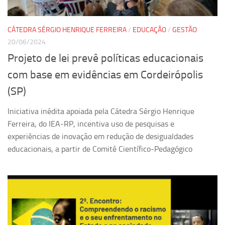
Equipe
CÁTEDRA SÉRGIO HENRIQUE FERREIRA
/
EDUCAÇÃO
/
GESTÃO
Estrutura do polo
20/06/2024
Espaço de Eventos
Projeto de lei prevê políticas educacionais
Projetos
com base em evidências em Cordeirópolis
Ciência com Pipoca
(SP)
Ciência Por Elas
Iniciativa inédita apoiada pela Cátedra Sérgio Henrique
Pint of Science
Ferreira, do IEA-RP, incentiva uso de pesquisas e
União Pró-Vacina
experiências de inovação em redução de desigualdades
USP Analisa
educacionais, a partir de Comitê Científico-Pedagógico
Publicações
Clipping
Documentos
Relatórios