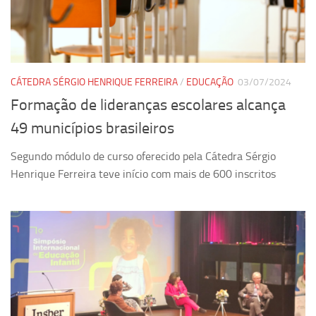
Pesquisa
Grupos de Estudo
Carreira Docente de Impacto
CÁTEDRA SÉRGIO HENRIQUE FERREIRA
/
EDUCAÇÃO
03/07/2024
Ciência, Arte, Educação e Sociedade: CienArtES
Formação de lideranças escolares alcança
Grupo de Estudos Avançados em Tecnologia e Informação
49 municípios brasileiros
em Saúde com foco em Populações Vulneráveis
(Confluencia)
Segundo módulo de curso oferecido pela Cátedra Sérgio
Grupos de estudo encerrados
Henrique Ferreira teve início com mais de 600 inscritos
Grupos de Pesquisa
Criminologia Experimental e Segurança Pública
Direito e Tecnologia (Tech Law)
Grupo de Pesquisa GPUBLIC – Centro de Estudos em Gestão
e Políticas Públicas Contemporâneas
Grupos de pesquisa encerrados