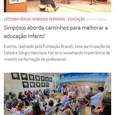
Ano Sabático
Daniel Domingues dos Santos
Programas Ano Sabático Encerrados
CÁTEDRA SÉRGIO HENRIQUE FERREIRA
/
EDUCAÇÃO
03/07/2024
Simpósio aborda caminhos para melhorar a
Cíntia Rosa Pereira de Lima
educação infantil
Cristina Godoy Bernardo de Oliveira (FDRP)
Evandro Eduardo Seron Ruiz
Evento, realizado pela Fundação Bracell, teve participação da
Cátedra Sérgio Henrique Ferreira ressaltando importância de
Fabiana Cristina Severi (FDRP)
investir na formação de professores
Fernando de Lima Caneppele
Geciane Silveira Porto
Maria Paula Costa Bertran
Professor Sênior
Professores Seniores Encerrados
Institucional
Polo Ribeirão Preto