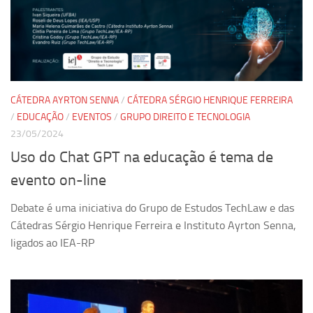
CÁTEDRA AYRTON SENNA
/
CÁTEDRA SÉRGIO HENRIQUE FERREIRA
/
EDUCAÇÃO
/
EVENTOS
/
GRUPO DIREITO E TECNOLOGIA
23/05/2024
Uso do Chat GPT na educação é tema de
evento on-line
Debate é uma iniciativa do Grupo de Estudos TechLaw e das
Cátedras Sérgio Henrique Ferreira e Instituto Ayrton Senna,
ligados ao IEA-RP