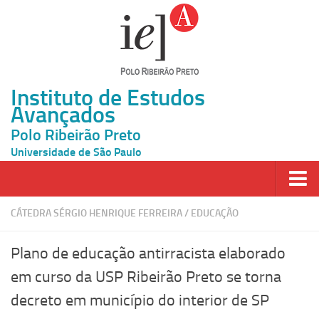
Instituto de Estudos
Avançados
Polo Ribeirão Preto
Universidade de São Paulo
Página Inicial
CÁTEDRA SÉRGIO HENRIQUE FERREIRA
/
EDUCAÇÃO
Ao vivo
Plano de educação antirracista elaborado
Inscrição
em curso da USP Ribeirão Preto se torna
Atividades
decreto em município do interior de SP
Cátedras