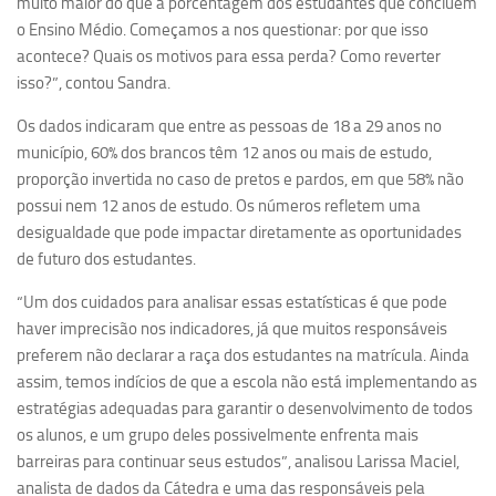
muito maior do que a porcentagem dos estudantes que concluem
Revista Estudos Avançados
o Ensino Médio. Começamos a nos questionar: por que isso
acontece? Quais os motivos para essa perda? Como reverter
Espaço Cultural
isso?”, contou Sandra.
Contato
Os dados indicaram que entre as pessoas de 18 a 29 anos no
Newsletter
município, 60% dos brancos têm 12 anos ou mais de estudo,
proporção invertida no caso de pretos e pardos, em que 58% não
possui nem 12 anos de estudo. Os números refletem uma
desigualdade que pode impactar diretamente as oportunidades
de futuro dos estudantes.
“Um dos cuidados para analisar essas estatísticas é que pode
haver imprecisão nos indicadores, já que muitos responsáveis
preferem não declarar a raça dos estudantes na matrícula. Ainda
assim, temos indícios de que a escola não está implementando as
estratégias adequadas para garantir o desenvolvimento de todos
os alunos, e um grupo deles possivelmente enfrenta mais
barreiras para continuar seus estudos”, analisou Larissa Maciel,
analista de dados da Cátedra e uma das responsáveis pela