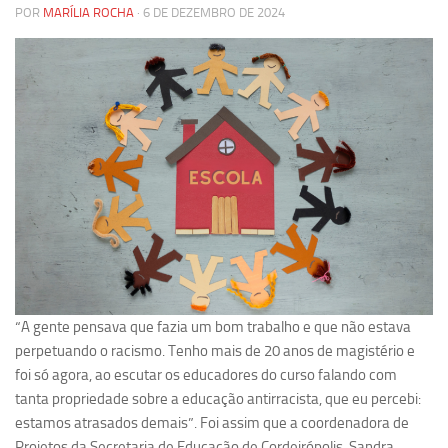
POR
MARÍLIA ROCHA
· 6 DE DEZEMBRO DE 2024
Pesquisa
Grupos de Estudo
Carreira Docente de Impacto
Ciência, Arte, Educação e Sociedade: CienArtES
Grupo de Estudos Avançados em Tecnologia e Informação
em Saúde com foco em Populações Vulneráveis
(Confluencia)
Grupos de estudo encerrados
Grupos de Pesquisa
Criminologia Experimental e Segurança Pública
“A gente pensava que fazia um bom trabalho e que não estava
Direito e Tecnologia (Tech Law)
perpetuando o racismo. Tenho mais de 20 anos de magistério e
Grupo de Pesquisa GPUBLIC – Centro de Estudos em Gestão
foi só agora, ao escutar os educadores do curso falando com
e Políticas Públicas Contemporâneas
tanta propriedade sobre a educação antirracista, que eu percebi:
estamos atrasados demais”. Foi assim que a coordenadora de
Grupos de pesquisa encerrados
Projetos da Secretaria de Educação de Cordeirópolis, Sandra