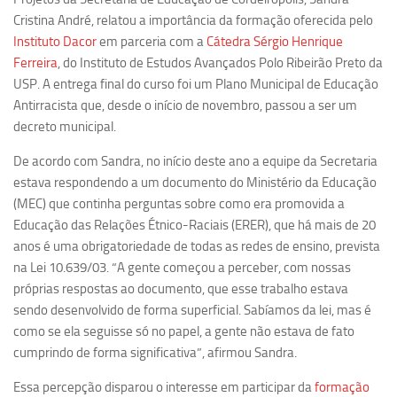
Ano Sabático
Cristina André, relatou a importância da formação oferecida pelo
Daniel Domingues dos Santos
Instituto Dacor
em parceria com a
Cátedra Sérgio Henrique
Ferreira
, do Instituto de Estudos Avançados Polo Ribeirão Preto da
Programas Ano Sabático Encerrados
USP. A entrega final do curso foi um Plano Municipal de Educação
Cíntia Rosa Pereira de Lima
Antirracista que, desde o início de novembro, passou a ser um
Cristina Godoy Bernardo de Oliveira (FDRP)
decreto municipal.
Evandro Eduardo Seron Ruiz
De acordo com Sandra, no início deste ano a equipe da Secretaria
estava respondendo a um documento do Ministério da Educação
Fabiana Cristina Severi (FDRP)
(MEC) que continha perguntas sobre como era promovida a
Fernando de Lima Caneppele
Educação das Relações Étnico-Raciais (ERER), que há mais de 20
Geciane Silveira Porto
anos é uma obrigatoriedade de todas as redes de ensino, prevista
na Lei 10.639/03. “A gente começou a perceber, com nossas
Maria Paula Costa Bertran
próprias respostas ao documento, que esse trabalho estava
Professor Sênior
sendo desenvolvido de forma superficial. Sabíamos da lei, mas é
Professores Seniores Encerrados
como se ela seguisse só no papel, a gente não estava de fato
cumprindo de forma significativa”, afirmou Sandra.
Institucional
Essa percepção disparou o interesse em participar da
formação
Polo Ribeirão Preto