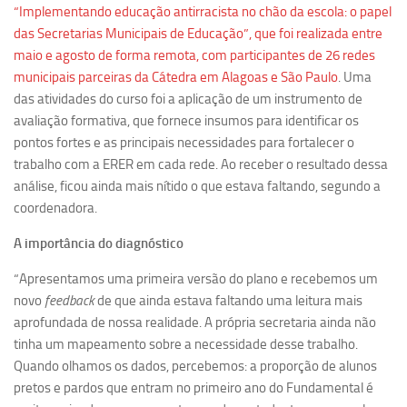
“Implementando educação antirracista no chão da escola: o papel
Equipe
das Secretarias Municipais de Educação”, que foi realizada entre
maio e agosto de forma remota, com participantes de 26 redes
Estrutura do polo
municipais parceiras da Cátedra em Alagoas e São Paulo
. Uma
Espaço de Eventos
das atividades do curso foi a aplicação de um instrumento de
Projetos
avaliação formativa, que fornece insumos para identificar os
pontos fortes e as principais necessidades para fortalecer o
Ciência com Pipoca
trabalho com a ERER em cada rede. Ao receber o resultado dessa
Ciência Por Elas
análise, ficou ainda mais nítido o que estava faltando, segundo a
coordenadora.
Pint of Science
União Pró-Vacina
A importância do diagnóstico
USP Analisa
“Apresentamos uma primeira versão do plano e recebemos um
Publicações
novo
feedback
de que ainda estava faltando uma leitura mais
aprofundada de nossa realidade. A própria secretaria ainda não
Clipping
tinha um mapeamento sobre a necessidade desse trabalho.
Documentos
Quando olhamos os dados, percebemos: a proporção de alunos
pretos e pardos que entram no primeiro ano do Fundamental é
Relatórios