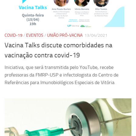
Pesquisa
Grupos de Estudo
Carreira Docente de Impacto
COVID-19
/
EVENTOS
/
UNIÃO PRÓ-VACINA
13/04/2021
Ciência, Arte, Educação e Sociedade: CienArtES
Vacina Talks discute comorbidades na
Grupo de Estudos Avançados em Tecnologia e Informação
vacinação contra covid-19
em Saúde com foco em Populações Vulneráveis
(Confluencia)
Iniciativa, que será transmitida pelo YouTube, recebe
Grupos de estudo encerrados
professoras da FMRP-USP e infectologista do Centro de
Referências para Imunobiológicos Especiais de Vitória
Grupos de Pesquisa
Criminologia Experimental e Segurança Pública
Direito e Tecnologia (Tech Law)
Grupo de Pesquisa GPUBLIC – Centro de Estudos em Gestão
e Políticas Públicas Contemporâneas
Grupos de pesquisa encerrados