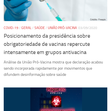
COVID-19
/
GERAL
/
SAÚDE
/
UNIÃO PRÓ-VACINA
03/09/2020
Posicionamento da presidência sobre
obrigatoriedade de vacinas repercute
intensamente em grupos antivacina
Análise da União Pró-Vacina mostra que declaração acabou
sendo incorporada rapidamente por movimentos que
difundem desinformação sobre saúde