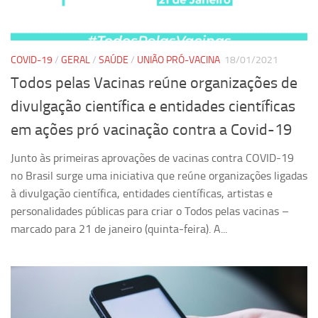
Equipe
Estrutura do polo
COVID-19
/
GERAL
/
SAÚDE
/
UNIÃO PRÓ-VACINA
18/01/2021
Espaço de Eventos
Todos pelas Vacinas reúne organizações de
Projetos
divulgação científica e entidades científicas
Ciência com Pipoca
em ações pró vacinação contra a Covid-19
Ciência Por Elas
Junto às primeiras aprovações de vacinas contra COVID-19
Pint of Science
no Brasil surge uma iniciativa que reúne organizações ligadas
União Pró-Vacina
à divulgação científica, entidades científicas, artistas e
USP Analisa
personalidades públicas para criar o Todos pelas vacinas –
marcado para 21 de janeiro (quinta-feira). A...
Publicações
Clipping
Documentos
Relatórios