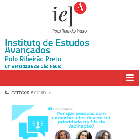
Instituto de Estudos
Avançados
Polo Ribeirão Preto
Universidade de São Paulo
Página Inicial
CATEGORIA
COVID-19
Ao vivo
Inscrição
Atividades
Cátedras