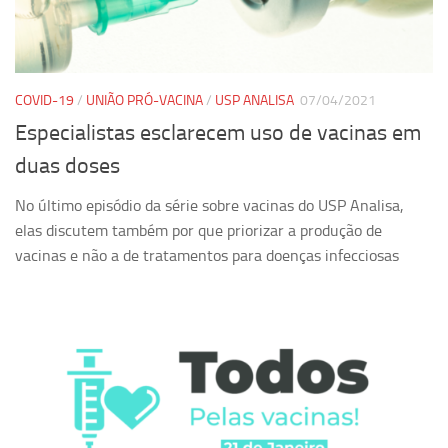
Ano Sabático
Daniel Domingues dos Santos
Programas Ano Sabático Encerrados
COVID-19
/
UNIÃO PRÓ-VACINA
/
USP ANALISA
07/04/2021
Cíntia Rosa Pereira de Lima
Especialistas esclarecem uso de vacinas em
Cristina Godoy Bernardo de Oliveira (FDRP)
duas doses
Evandro Eduardo Seron Ruiz
No último episódio da série sobre vacinas do USP Analisa,
Fabiana Cristina Severi (FDRP)
elas discutem também por que priorizar a produção de
Fernando de Lima Caneppele
vacinas e não a de tratamentos para doenças infecciosas
Geciane Silveira Porto
Maria Paula Costa Bertran
Professor Sênior
Professores Seniores Encerrados
Institucional
Polo Ribeirão Preto