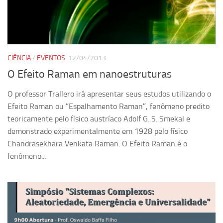
Pesquisa
Grupos de Estudo
Carreira Docente de Impacto
CIÊNCIA
/
EVENTOS
12/04/2013
Ciência, Arte, Educação e Sociedade: CienArtES
O Efeito Raman em nanoestruturas
Grupo de Estudos Avançados em Tecnologia e Informação
em Saúde com foco em Populações Vulneráveis
O professor Trallero irá apresentar seus estudos utilizando o
(Confluencia)
Efeito Raman ou “Espalhamento Raman”, fenômeno predito
teoricamente pelo físico austríaco Adolf G. S. Smekal e
Grupos de estudo encerrados
demonstrado experimentalmente em 1928 pelo físico
Grupos de Pesquisa
Chandrasekhara Venkata Raman. O Efeito Raman é o
Criminologia Experimental e Segurança Pública
fenômeno...
Direito e Tecnologia (Tech Law)
Grupo de Pesquisa GPUBLIC – Centro de Estudos em Gestão
e Políticas Públicas Contemporâneas
Grupos de pesquisa encerrados