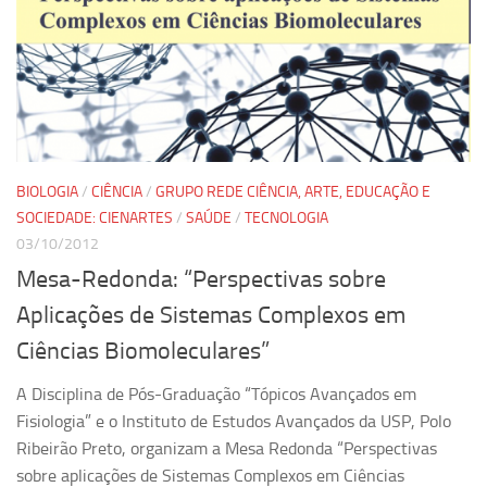
Equipe
Estrutura do polo
Espaço de Eventos
Projetos
Ciência com Pipoca
BIOLOGIA
/
CIÊNCIA
/
GRUPO REDE CIÊNCIA, ARTE, EDUCAÇÃO E
Ciência Por Elas
SOCIEDADE: CIENARTES
/
SAÚDE
/
TECNOLOGIA
03/10/2012
Pint of Science
Mesa-Redonda: “Perspectivas sobre
União Pró-Vacina
Aplicações de Sistemas Complexos em
USP Analisa
Ciências Biomoleculares”
Publicações
A Disciplina de Pós-Graduação “Tópicos Avançados em
Clipping
Fisiologia” e o Instituto de Estudos Avançados da USP, Polo
Documentos
Ribeirão Preto, organizam a Mesa Redonda “Perspectivas
Relatórios
sobre aplicações de Sistemas Complexos em Ciências