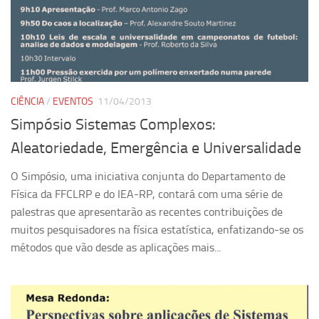
Ano Sabático
Daniel Domingues dos Santos
Programas Ano Sabático Encerrados
Cíntia Rosa Pereira de Lima
Cristina Godoy Bernardo de Oliveira (FDRP)
CIÊNCIA
/
EVENTOS
11/04/2013
Simpósio Sistemas Complexos:
Evandro Eduardo Seron Ruiz
Aleatoriedade, Emergência e Universalidade
Fabiana Cristina Severi (FDRP)
Fernando de Lima Caneppele
O Simpósio, uma iniciativa conjunta do Departamento de
Física da FFCLRP e do IEA-RP, contará com uma série de
Geciane Silveira Porto
palestras que apresentarão as recentes contribuições de
Maria Paula Costa Bertran
muitos pesquisadores na física estatística, enfatizando-se os
Professor Sênior
métodos que vão desde as aplicações mais...
Professores Seniores Encerrados
Institucional
Polo Ribeirão Preto