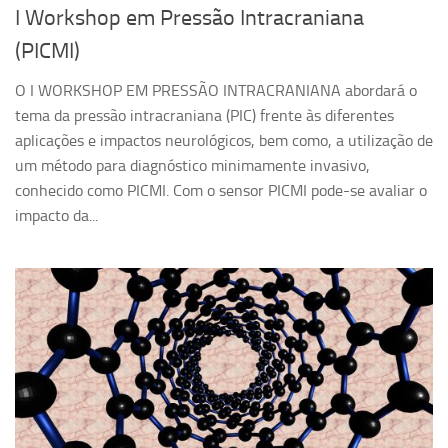
I Workshop em Pressão Intracraniana
(PICMI)
O I WORKSHOP EM PRESSÃO INTRACRANIANA abordará o
tema da pressão intracraniana (PIC) frente às diferentes
aplicações e impactos neurológicos, bem como, a utilização de
um método para diagnóstico minimamente invasivo,
conhecido como PICMI. Com o sensor PICMI pode-se avaliar o
impacto da...