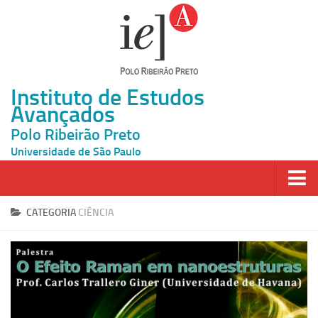
Instituto de Estudos
Avançados
Polo Ribeirão Preto
Universidade de São Paulo
Página Inicial
CATEGORIA
CIÊNCIA
Ao vivo
Inscrição
Atividades
Cátedras