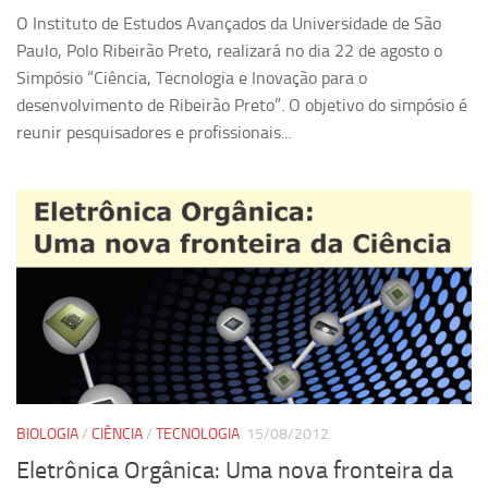
O Instituto de Estudos Avançados da Universidade de São
Paulo, Polo Ribeirão Preto, realizará no dia 22 de agosto o
Simpósio “Ciência, Tecnologia e Inovação para o
desenvolvimento de Ribeirão Preto”. O objetivo do simpósio é
reunir pesquisadores e profissionais...
BIOLOGIA
/
CIÊNCIA
/
TECNOLOGIA
15/08/2012
Eletrônica Orgânica: Uma nova fronteira da