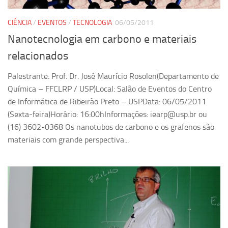
CIÊNCIA
/
EVENTOS
/
TECNOLOGIA
06/05/2011
Nanotecnologia em carbono e materiais
relacionados
Palestrante: Prof. Dr. José Maurício Rosolen(Departamento de
Química – FFCLRP / USP)Local: Salão de Eventos do Centro
de Informática de Ribeirão Preto – USPData: 06/05/2011
(Sexta-feira)Horário: 16:00hInformações: iearp@usp.br ou
(16) 3602-0368 Os nanotubos de carbono e os grafenos são
materiais com grande perspectiva...