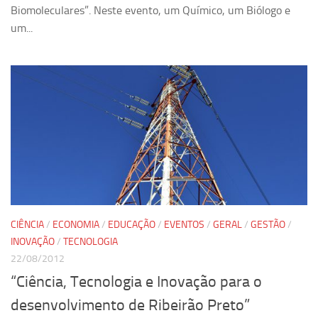
Biomoleculares”. Neste evento, um Químico, um Biólogo e
Revista Estudos Avançados
um...
Espaço Cultural
Contato
Newsletter
CIÊNCIA
/
ECONOMIA
/
EDUCAÇÃO
/
EVENTOS
/
GERAL
/
GESTÃO
/
INOVAÇÃO
/
TECNOLOGIA
22/08/2012
“Ciência, Tecnologia e Inovação para o
desenvolvimento de Ribeirão Preto”