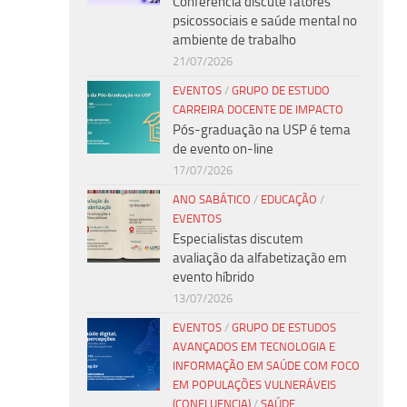
Conferência discute fatores
psicossociais e saúde mental no
ambiente de trabalho
21/07/2026
EVENTOS
/
GRUPO DE ESTUDO
CARREIRA DOCENTE DE IMPACTO
Pós-graduação na USP é tema
de evento on-line
17/07/2026
ANO SABÁTICO
/
EDUCAÇÃO
/
EVENTOS
Especialistas discutem
avaliação da alfabetização em
evento híbrido
13/07/2026
EVENTOS
/
GRUPO DE ESTUDOS
AVANÇADOS EM TECNOLOGIA E
INFORMAÇÃO EM SAÚDE COM FOCO
EM POPULAÇÕES VULNERÁVEIS
(CONFLUENCIA)
/
SAÚDE