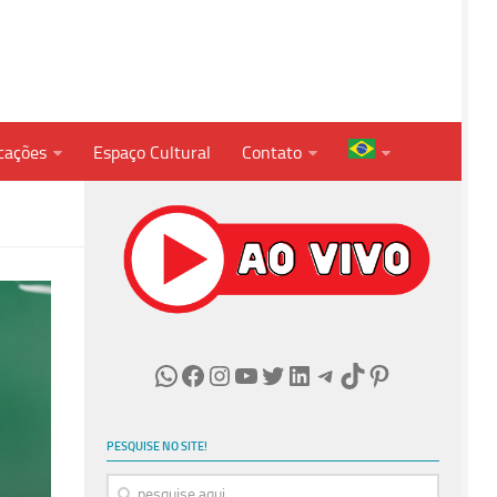
cações
Espaço Cultural
Contato
WhatsApp
Facebook
Instagram
Youtube
Twitter
LinkedIn
Telegram
TikTok
Pinterest
PESQUISE NO SITE!