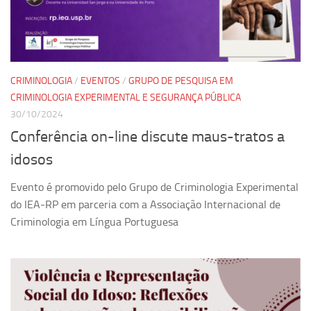
Pesquisa
Grupos de Estudo
Carreira Docente de Impacto
CRIMINOLOGIA
/
EVENTOS
/
GRUPO DE PESQUISA EM
Ciência, Arte, Educação e Sociedade: CienArtES
CRIMINOLOGIA EXPERIMENTAL E SEGURANÇA PÚBLICA
30/10/2024
Grupo de Estudos Avançados em Tecnologia e Informação
em Saúde com foco em Populações Vulneráveis
Conferência on-line discute maus-tratos a
(Confluencia)
idosos
Grupos de estudo encerrados
Evento é promovido pelo Grupo de Criminologia Experimental
Grupos de Pesquisa
do IEA-RP em parceria com a Associação Internacional de
Criminologia Experimental e Segurança Pública
Criminologia em Língua Portuguesa
Direito e Tecnologia (Tech Law)
Grupo de Pesquisa GPUBLIC – Centro de Estudos em Gestão
e Políticas Públicas Contemporâneas
Grupos de pesquisa encerrados