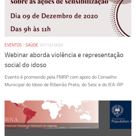
Ano Sabático
Daniel Domingues dos Santos
Programas Ano Sabático Encerrados
Cíntia Rosa Pereira de Lima
Cristina Godoy Bernardo de Oliveira (FDRP)
EVENTOS
/
SAÚDE
07/12/2020
Evandro Eduardo Seron Ruiz
Webinar aborda violência e representação
Fabiana Cristina Severi (FDRP)
social do idoso
Fernando de Lima Caneppele
Evento é promovido pela FMRP com apoio do Conselho
Geciane Silveira Porto
Municipal do Idoso de Ribeirão Preto, do Sesc e do IEA-RP
Maria Paula Costa Bertran
Professor Sênior
Professores Seniores Encerrados
Institucional
Polo Ribeirão Preto