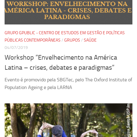
Equipe
Estrutura do polo
Espaço de Eventos
GRUPO GPUBLIC - CENTRO DE ESTUDOS EM GESTÃO E POLÍTICAS
Projetos
PÚBLICAS CONTEMPORÂNEAS
/
GRUPOS
/
SAÚDE
04/07/2019
Ciência com Pipoca
Workshop “Envelhecimento na América
Ciência Por Elas
Latina – crises, debates e paradigmas”
Pint of Science
Evento é promovido pela SBGTec, pelo The Oxford Institute of
União Pró-Vacina
Population Ageing e pela LARNA
USP Analisa
Publicações
Clipping
Documentos
Relatórios