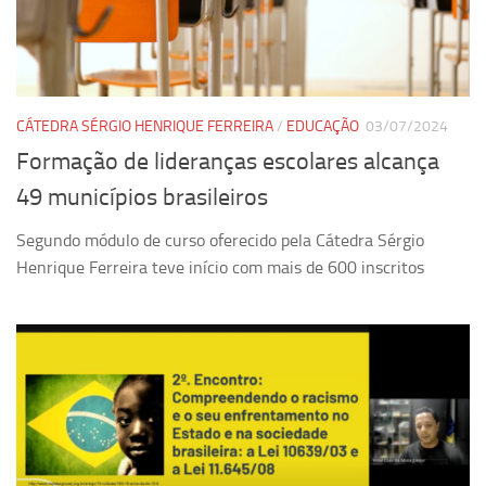
Pesquisa
Grupos de Estudo
Carreira Docente de Impacto
CÁTEDRA SÉRGIO HENRIQUE FERREIRA
/
EDUCAÇÃO
03/07/2024
Ciência, Arte, Educação e Sociedade: CienArtES
Formação de lideranças escolares alcança
Grupo de Estudos Avançados em Tecnologia e Informação
49 municípios brasileiros
em Saúde com foco em Populações Vulneráveis
(Confluencia)
Segundo módulo de curso oferecido pela Cátedra Sérgio
Grupos de estudo encerrados
Henrique Ferreira teve início com mais de 600 inscritos
Grupos de Pesquisa
Criminologia Experimental e Segurança Pública
Direito e Tecnologia (Tech Law)
Grupo de Pesquisa GPUBLIC – Centro de Estudos em Gestão
e Políticas Públicas Contemporâneas
Grupos de pesquisa encerrados