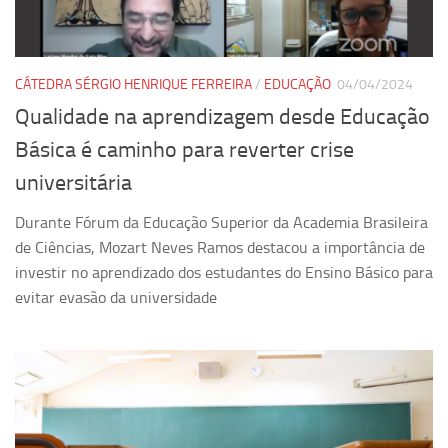
Equipe
Estrutura do polo
CÁTEDRA SÉRGIO HENRIQUE FERREIRA
/
EDUCAÇÃO
04/04/2024
Espaço de Eventos
Qualidade na aprendizagem desde Educação
Projetos
Básica é caminho para reverter crise
Ciência com Pipoca
universitária
Ciência Por Elas
Durante Fórum da Educação Superior da Academia Brasileira
Pint of Science
de Ciências, Mozart Neves Ramos destacou a importância de
União Pró-Vacina
investir no aprendizado dos estudantes do Ensino Básico para
USP Analisa
evitar evasão da universidade
Publicações
Clipping
Documentos
Relatórios