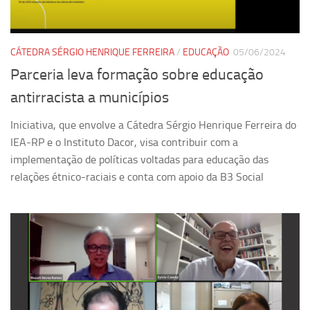
Ano Sabático
Daniel Domingues dos Santos
Programas Ano Sabático Encerrados
CÁTEDRA SÉRGIO HENRIQUE FERREIRA
/
EDUCAÇÃO
05/06/2024
Parceria leva formação sobre educação
Cíntia Rosa Pereira de Lima
antirracista a municípios
Cristina Godoy Bernardo de Oliveira (FDRP)
Evandro Eduardo Seron Ruiz
Iniciativa, que envolve a Cátedra Sérgio Henrique Ferreira do
IEA-RP e o Instituto Dacor, visa contribuir com a
Fabiana Cristina Severi (FDRP)
implementação de políticas voltadas para educação das
Fernando de Lima Caneppele
relações étnico-raciais e conta com apoio da B3 Social
Geciane Silveira Porto
Maria Paula Costa Bertran
Professor Sênior
Professores Seniores Encerrados
Institucional
Polo Ribeirão Preto