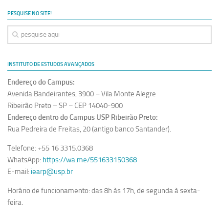
Ano Sabático
PESQUISE NO SITE!
Daniel Domingues dos Santos
Programas Ano Sabático Encerrados
Cíntia Rosa Pereira de Lima
INSTITUTO DE ESTUDOS AVANÇADOS
Cristina Godoy Bernardo de Oliveira (FDRP)
Endereço do Campus:
Evandro Eduardo Seron Ruiz
Avenida Bandeirantes, 3900 – Vila Monte Alegre
Fabiana Cristina Severi (FDRP)
Ribeirão Preto – SP – CEP 14040-900
Endereço dentro do Campus USP Ribeirão Preto:
Fernando de Lima Caneppele
Rua Pedreira de Freitas, 20 (antigo banco Santander).
Geciane Silveira Porto
Telefone: +55 16 3315.0368
Maria Paula Costa Bertran
WhatsApp:
https://wa.me/551633150368
Professor Sênior
E-mail:
iearp@usp.br
Professores Seniores Encerrados
Horário de funcionamento: das 8h às 17h, de segunda à sexta-
Institucional
feira.
Polo Ribeirão Preto