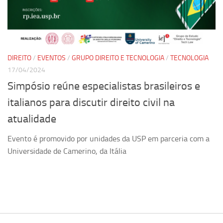
Pesquisa
Grupos de Estudo
Carreira Docente de Impacto
DIREITO
/
EVENTOS
/
GRUPO DIREITO E TECNOLOGIA
/
TECNOLOGIA
Ciência, Arte, Educação e Sociedade: CienArtES
17/04/2024
Grupo de Estudos Avançados em Tecnologia e Informação
Simpósio reúne especialistas brasileiros e
em Saúde com foco em Populações Vulneráveis
italianos para discutir direito civil na
(Confluencia)
atualidade
Grupos de estudo encerrados
Grupos de Pesquisa
Evento é promovido por unidades da USP em parceria com a
Universidade de Camerino, da Itália
Criminologia Experimental e Segurança Pública
Direito e Tecnologia (Tech Law)
Grupo de Pesquisa GPUBLIC – Centro de Estudos em Gestão
e Políticas Públicas Contemporâneas
Grupos de pesquisa encerrados