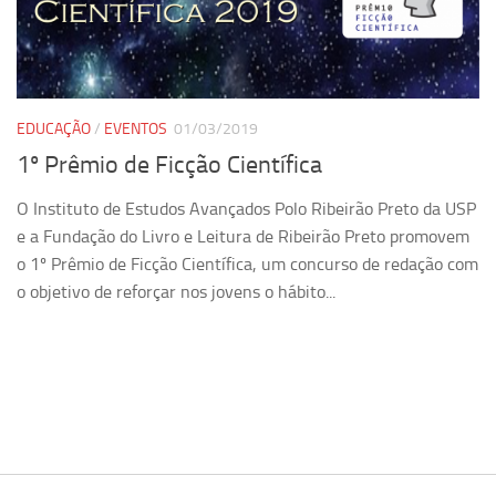
Pesquisa
Grupos de Estudo
Carreira Docente de Impacto
EDUCAÇÃO
/
EVENTOS
01/03/2019
Ciência, Arte, Educação e Sociedade: CienArtES
1º Prêmio de Ficção Científica
Grupo de Estudos Avançados em Tecnologia e Informação
em Saúde com foco em Populações Vulneráveis
O Instituto de Estudos Avançados Polo Ribeirão Preto da USP
(Confluencia)
e a Fundação do Livro e Leitura de Ribeirão Preto promovem
o 1º Prêmio de Ficção Científica, um concurso de redação com
Grupos de estudo encerrados
o objetivo de reforçar nos jovens o hábito...
Grupos de Pesquisa
Criminologia Experimental e Segurança Pública
Direito e Tecnologia (Tech Law)
Grupo de Pesquisa GPUBLIC – Centro de Estudos em Gestão
e Políticas Públicas Contemporâneas
Grupos de pesquisa encerrados