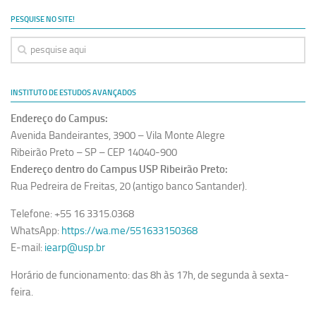
Ano Sabático
PESQUISE NO SITE!
Daniel Domingues dos Santos
Programas Ano Sabático Encerrados
Cíntia Rosa Pereira de Lima
INSTITUTO DE ESTUDOS AVANÇADOS
Cristina Godoy Bernardo de Oliveira (FDRP)
Endereço do Campus:
Evandro Eduardo Seron Ruiz
Avenida Bandeirantes, 3900 – Vila Monte Alegre
Fabiana Cristina Severi (FDRP)
Ribeirão Preto – SP – CEP 14040-900
Endereço dentro do Campus USP Ribeirão Preto:
Fernando de Lima Caneppele
Rua Pedreira de Freitas, 20 (antigo banco Santander).
Geciane Silveira Porto
Telefone: +55 16 3315.0368
Maria Paula Costa Bertran
WhatsApp:
https://wa.me/551633150368
Professor Sênior
E-mail:
iearp@usp.br
Professores Seniores Encerrados
Horário de funcionamento: das 8h às 17h, de segunda à sexta-
Institucional
feira.
Polo Ribeirão Preto