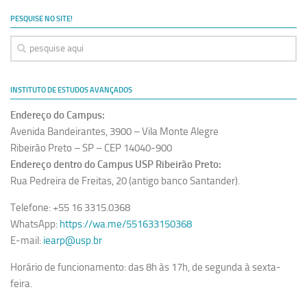
Ano Sabático
PESQUISE NO SITE!
Daniel Domingues dos Santos
Programas Ano Sabático Encerrados
Cíntia Rosa Pereira de Lima
INSTITUTO DE ESTUDOS AVANÇADOS
Cristina Godoy Bernardo de Oliveira (FDRP)
Endereço do Campus:
Evandro Eduardo Seron Ruiz
Avenida Bandeirantes, 3900 – Vila Monte Alegre
Fabiana Cristina Severi (FDRP)
Ribeirão Preto – SP – CEP 14040-900
Endereço dentro do Campus USP Ribeirão Preto:
Fernando de Lima Caneppele
Rua Pedreira de Freitas, 20 (antigo banco Santander).
Geciane Silveira Porto
Telefone: +55 16 3315.0368
Maria Paula Costa Bertran
WhatsApp:
https://wa.me/551633150368
Professor Sênior
E-mail:
iearp@usp.br
Professores Seniores Encerrados
Horário de funcionamento: das 8h às 17h, de segunda à sexta-
Institucional
feira.
Polo Ribeirão Preto