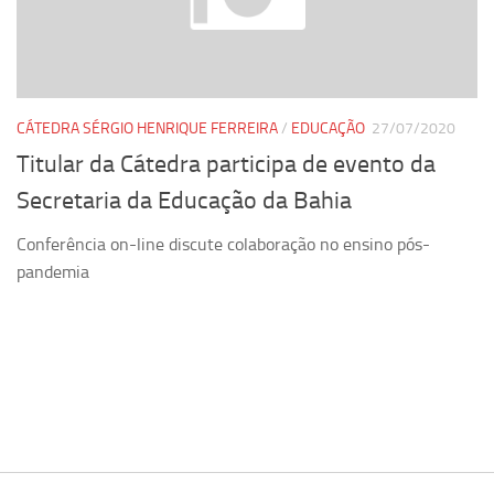
Pesquisa
Grupos de Estudo
Carreira Docente de Impacto
CÁTEDRA SÉRGIO HENRIQUE FERREIRA
/
EDUCAÇÃO
27/07/2020
Ciência, Arte, Educação e Sociedade: CienArtES
Titular da Cátedra participa de evento da
Grupo de Estudos Avançados em Tecnologia e Informação
Secretaria da Educação da Bahia
em Saúde com foco em Populações Vulneráveis
(Confluencia)
Conferência on-line discute colaboração no ensino pós-
Grupos de estudo encerrados
pandemia
Grupos de Pesquisa
Criminologia Experimental e Segurança Pública
Direito e Tecnologia (Tech Law)
Grupo de Pesquisa GPUBLIC – Centro de Estudos em Gestão
e Políticas Públicas Contemporâneas
Grupos de pesquisa encerrados