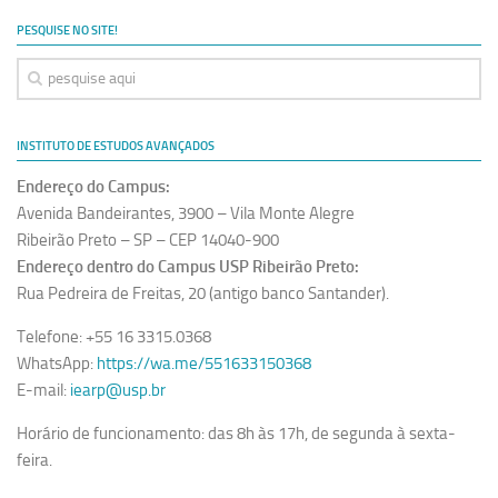
Ano Sabático
PESQUISE NO SITE!
Daniel Domingues dos Santos
Programas Ano Sabático Encerrados
Cíntia Rosa Pereira de Lima
INSTITUTO DE ESTUDOS AVANÇADOS
Cristina Godoy Bernardo de Oliveira (FDRP)
Endereço do Campus:
Evandro Eduardo Seron Ruiz
Avenida Bandeirantes, 3900 – Vila Monte Alegre
Fabiana Cristina Severi (FDRP)
Ribeirão Preto – SP – CEP 14040-900
Endereço dentro do Campus USP Ribeirão Preto:
Fernando de Lima Caneppele
Rua Pedreira de Freitas, 20 (antigo banco Santander).
Geciane Silveira Porto
Telefone: +55 16 3315.0368
Maria Paula Costa Bertran
WhatsApp:
https://wa.me/551633150368
Professor Sênior
E-mail:
iearp@usp.br
Professores Seniores Encerrados
Horário de funcionamento: das 8h às 17h, de segunda à sexta-
Institucional
feira.
Polo Ribeirão Preto