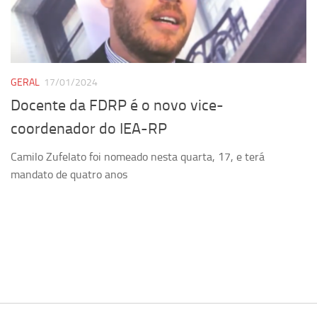
Pesquisa
Grupos de Estudo
Carreira Docente de Impacto
GERAL
17/01/2024
Ciência, Arte, Educação e Sociedade: CienArtES
Docente da FDRP é o novo vice-
Grupo de Estudos Avançados em Tecnologia e Informação
coordenador do IEA-RP
em Saúde com foco em Populações Vulneráveis
(Confluencia)
Camilo Zufelato foi nomeado nesta quarta, 17, e terá
Grupos de estudo encerrados
mandato de quatro anos
Grupos de Pesquisa
Criminologia Experimental e Segurança Pública
Direito e Tecnologia (Tech Law)
Grupo de Pesquisa GPUBLIC – Centro de Estudos em Gestão
e Políticas Públicas Contemporâneas
Grupos de pesquisa encerrados