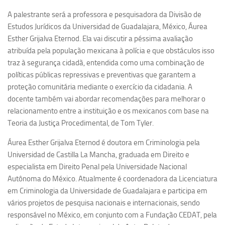
Ano Sabático
A palestrante será a professora e pesquisadora da Divisão de
Daniel Domingues dos Santos
Estudos Jurídicos da Universidad de Guadalajara, México, Áurea
Programas Ano Sabático Encerrados
Esther Grijalva Eternod. Ela vai discutir a péssima avaliação
atribuída pela população mexicana à polícia e que obstáculos isso
Cíntia Rosa Pereira de Lima
traz à segurança cidadã, entendida como uma combinação de
Cristina Godoy Bernardo de Oliveira (FDRP)
políticas públicas repressivas e preventivas que garantem a
proteção comunitária mediante o exercício da cidadania. A
Evandro Eduardo Seron Ruiz
docente também vai abordar recomendações para melhorar o
Fabiana Cristina Severi (FDRP)
relacionamento entre a instituição e os mexicanos com base na
Fernando de Lima Caneppele
Teoria da Justiça Procedimental, de Tom Tyler.
Geciane Silveira Porto
Áurea Esther Grijalva Eternod é doutora em Criminologia pela
Maria Paula Costa Bertran
Universidad de Castilla La Mancha, graduada em Direito e
especialista em Direito Penal pela Universidade Nacional
Professor Sênior
Autônoma do México. Atualmente é coordenadora da Licenciatura
Professores Seniores Encerrados
em Criminologia da Universidade de Guadalajara e participa em
vários projetos de pesquisa nacionais e internacionais, sendo
Institucional
responsável no México, em conjunto com a Fundação CEDAT, pela
Polo Ribeirão Preto