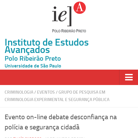
Instituto de Estudos
Avançados
Polo Ribeirão Preto
Universidade de São Paulo
Página Inicial
CRIMINOLOGIA
/
EVENTOS
/
GRUPO DE PESQUISA EM
CRIMINOLOGIA EXPERIMENTAL E SEGURANÇA PÚBLICA
Ao vivo
Inscrição
​Evento on-line debate desconfiança na
Atividades
polícia e segurança cidadã
Cátedras