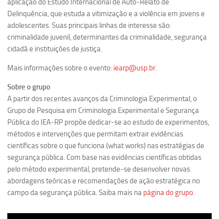
aplicação do Estudo Internacional de Auto-Relato de
Delinquência, que estuda a vitimização e a violência em jovens e
Equipe
adolescentes. Suas principais linhas de interesse são:
Estrutura do polo
criminalidade juvenil, determinantes da criminalidade, segurança
Espaço de Eventos
cidadã e instituições de justiça.
Projetos
Mais informações sobre o evento:
iearp@usp.br
.
Ciência com Pipoca
Sobre o grupo
Ciência Por Elas
A partir dos recentes avanços da Criminologia Experimental, o
Grupo de Pesquisa em Criminologia Experimental e Segurança
Pint of Science
Pública do IEA-RP propõe dedicar-se ao estudo de experimentos,
União Pró-Vacina
métodos e intervenções que permitam extrair evidências
USP Analisa
científicas sobre o que funciona (what works) nas estratégias de
segurança pública. Com base nas evidências científicas obtidas
Publicações
pelo método experimental, pretende-se desenvolver novas
Clipping
abordagens teóricas e recomendações de ação estratégica no
campo da segurança pública. Saiba mais na
página do grupo
.
Documentos
Relatórios