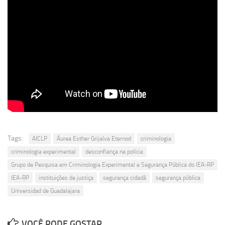
Revista Estudos Avançados
Espaço Cultural
Contato
Newsletter
Tags:
AICLP
Áurea Esther Grijalva Eternod
criminologia
criminologia experimental
desconfiança na polícia
Grupo de Pesquisa em Criminologia Experimental e Segurança Pública do IEA-RP
IEA-RP
instituições de justiça
segurança cidadã
segurança pública
Universidad de Guadalajara
VOCÊ PODE GOSTAR ...