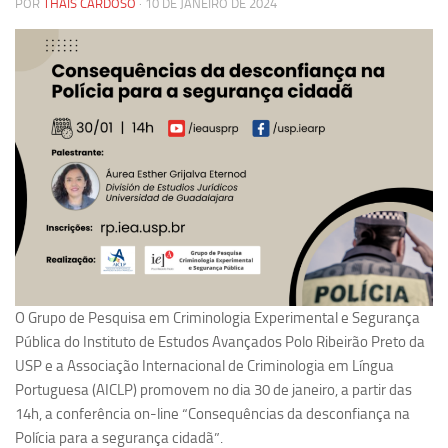
POR
THAÍS CARDOSO
· 10 DE JANEIRO DE 2024
Pesquisa
Grupos de Estudo
Carreira Docente de Impacto
Ciência, Arte, Educação e Sociedade: CienArtES
Grupo de Estudos Avançados em Tecnologia e Informação
em Saúde com foco em Populações Vulneráveis
(Confluencia)
Grupos de estudo encerrados
Grupos de Pesquisa
Criminologia Experimental e Segurança Pública
O Grupo de Pesquisa em Criminologia Experimental e Segurança
Direito e Tecnologia (Tech Law)
Pública do Instituto de Estudos Avançados Polo Ribeirão Preto da
USP e a Associação Internacional de Criminologia em Língua
Grupo de Pesquisa GPUBLIC – Centro de Estudos em Gestão
Portuguesa (AICLP) promovem no dia 30 de janeiro, a partir das
e Políticas Públicas Contemporâneas
14h, a conferência on-line “Consequências da desconfiança na
Grupos de pesquisa encerrados
Polícia para a segurança cidadã”.