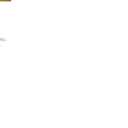
to,
P