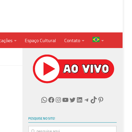
cações
Espaço Cultural
Contato
WhatsApp
Facebook
Instagram
YouTube
Twitter
LinkedIn
Telegram
TikTok
Pinterest
PESQUISE NO SITE!