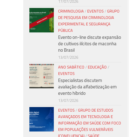
17/07/2026
CRIMINOLOGIA
/
EVENTOS
/
GRUPO
DE PESQUISA EM CRIMINOLOGIA
EXPERIMENTAL E SEGURANÇA
PÚBLICA
Evento on-line discute expansão
de cultivos ilícitos de maconha
no Brasil
13/07/2026
ANO SABÁTICO
/
EDUCAÇÃO
/
EVENTOS
Especialistas discutem
avaliação da alfabetização em
evento híbrido
13/07/2026
EVENTOS
/
GRUPO DE ESTUDOS
AVANÇADOS EM TECNOLOGIA E
INFORMAÇÃO EM SAÚDE COM FOCO
EM POPULAÇÕES VULNERÁVEIS
(CONFLUENCIA)
/
SAÚDE