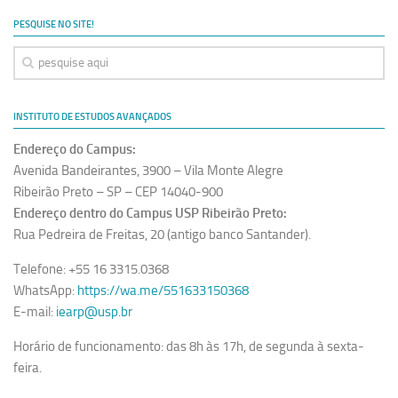
Ano Sabático
PESQUISE NO SITE!
Daniel Domingues dos Santos
Programas Ano Sabático Encerrados
Cíntia Rosa Pereira de Lima
INSTITUTO DE ESTUDOS AVANÇADOS
Cristina Godoy Bernardo de Oliveira (FDRP)
Endereço do Campus:
Evandro Eduardo Seron Ruiz
Avenida Bandeirantes, 3900 – Vila Monte Alegre
Fabiana Cristina Severi (FDRP)
Ribeirão Preto – SP – CEP 14040-900
Endereço dentro do Campus USP Ribeirão Preto:
Fernando de Lima Caneppele
Rua Pedreira de Freitas, 20 (antigo banco Santander).
Geciane Silveira Porto
Telefone: +55 16 3315.0368
Maria Paula Costa Bertran
WhatsApp:
https://wa.me/551633150368
Professor Sênior
E-mail:
iearp@usp.br
Professores Seniores Encerrados
Horário de funcionamento: das 8h às 17h, de segunda à sexta-
Institucional
feira.
Polo Ribeirão Preto