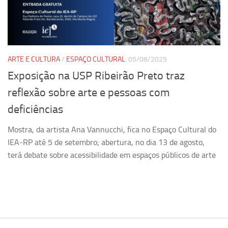
Pesquisa
Grupos de Estudo
Carreira Docente de Impacto
ARTE E CULTURA
/
ESPAÇO CULTURAL
05/08/2025
Ciência, Arte, Educação e Sociedade: CienArtES
Exposição na USP Ribeirão Preto traz
Grupo de Estudos Avançados em Tecnologia e Informação
reflexão sobre arte e pessoas com
em Saúde com foco em Populações Vulneráveis
(Confluencia)
deficiências
Grupos de estudo encerrados
Mostra, da artista Ana Vannucchi, fica no Espaço Cultural do
Grupos de Pesquisa
IEA-RP até 5 de setembro; abertura, no dia 13 de agosto,
terá debate sobre acessibilidade em espaços públicos de arte
Criminologia Experimental e Segurança Pública
Direito e Tecnologia (Tech Law)
Grupo de Pesquisa GPUBLIC – Centro de Estudos em Gestão
e Políticas Públicas Contemporâneas
Grupos de pesquisa encerrados