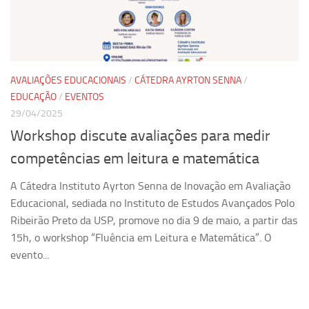
Pesquisa
Grupos de Estudo
Carreira Docente de Impacto
AVALIAÇÕES EDUCACIONAIS
/
CÁTEDRA AYRTON SENNA
/
Ciência, Arte, Educação e Sociedade: CienArtES
EDUCAÇÃO
/
EVENTOS
29/04/2025
Grupo de Estudos Avançados em Tecnologia e Informação
em Saúde com foco em Populações Vulneráveis
Workshop discute avaliações para medir
(Confluencia)
competências em leitura e matemática
Grupos de estudo encerrados
A Cátedra Instituto Ayrton Senna de Inovação em Avaliação
Grupos de Pesquisa
Educacional, sediada no Instituto de Estudos Avançados Polo
Criminologia Experimental e Segurança Pública
Ribeirão Preto da USP, promove no dia 9 de maio, a partir das
Direito e Tecnologia (Tech Law)
15h, o workshop “Fluência em Leitura e Matemática”. O
evento...
Grupo de Pesquisa GPUBLIC – Centro de Estudos em Gestão
e Políticas Públicas Contemporâneas
Grupos de pesquisa encerrados