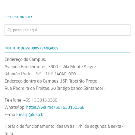
Ano Sabático
Daniel Domingues dos Santos
PESQUISE NO SITE!
Programas Ano Sabático Encerrados
Cíntia Rosa Pereira de Lima
Cristina Godoy Bernardo de Oliveira (FDRP)
INSTITUTO DE ESTUDOS AVANÇADOS
Evandro Eduardo Seron Ruiz
Endereço do Campus:
Fabiana Cristina Severi (FDRP)
Avenida Bandeirantes, 3900 – Vila Monte Alegre
Fernando de Lima Caneppele
Ribeirão Preto – SP – CEP 14040-900
Endereço dentro do Campus USP Ribeirão Preto:
Geciane Silveira Porto
Rua Pedreira de Freitas, 20 (antigo banco Santander).
Maria Paula Costa Bertran
Telefone: +55 16 3315.0368
Professor Sênior
WhatsApp:
https://wa.me/551633150368
Professores Seniores Encerrados
E-mail:
iearp@usp.br
Institucional
Horário de funcionamento: das 8h às 17h, de segunda à sexta-
Polo Ribeirão Preto
feira.