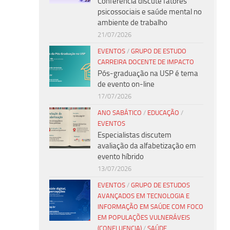
Conferência discute fatores
psicossociais e saúde mental no
ambiente de trabalho
21/07/2026
EVENTOS
/
GRUPO DE ESTUDO
CARREIRA DOCENTE DE IMPACTO
Pós-graduação na USP é tema
de evento on-line
17/07/2026
ANO SABÁTICO
/
EDUCAÇÃO
/
EVENTOS
Especialistas discutem
avaliação da alfabetização em
evento híbrido
13/07/2026
EVENTOS
/
GRUPO DE ESTUDOS
AVANÇADOS EM TECNOLOGIA E
INFORMAÇÃO EM SAÚDE COM FOCO
EM POPULAÇÕES VULNERÁVEIS
(CONFLUENCIA)
/
SAÚDE