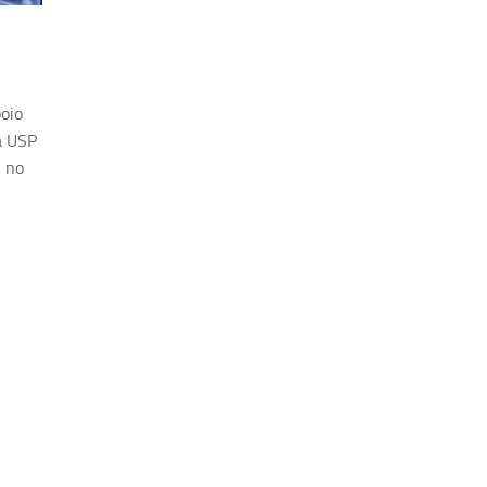
oio
a USP
, no