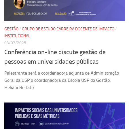
Ano Sabático
Daniel Domingues dos Santos
Programas Ano Sabático Encerrados
GESTÃO
/
GRUPO DE ESTUDO CARREIRA DOCENTE DE IMPACTO
/
Cíntia Rosa Pereira de Lima
INSTITUCIONAL
Cristina Godoy Bernardo de Oliveira (FDRP)
03/07/2025
Evandro Eduardo Seron Ruiz
Conferência on-line discute gestão de
Fabiana Cristina Severi (FDRP)
pessoas em universidades públicas
Fernando de Lima Caneppele
Palestrante será a coordenadora adjunta de Administração
Geciane Silveira Porto
Geral da USP e coordenadora da Escola USP de Gestão,
Heliani Berlato
Maria Paula Costa Bertran
Professor Sênior
Professores Seniores Encerrados
Institucional
Polo Ribeirão Preto