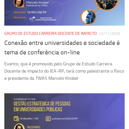
Pesquisa
Grupos de Estudo
Carreira Docente de Impacto
GRUPO DE ESTUDO CARREIRA DOCENTE DE IMPACTO
12/11/2025
Ciência, Arte, Educação e Sociedade: CienArtES
Conexão entre universidades e sociedade é
Grupo de Estudos Avançados em Tecnologia e Informação
tema de conferência on-line
em Saúde com foco em Populações Vulneráveis
(Confluencia)
Evento, que é promovido pelo Grupo de Estudo Carreira
Grupos de estudo encerrados
Docente de Impacto do IEA-RP, terá como palestrante o físico
e presidente da TWAS Marcelo Knobel
Grupos de Pesquisa
Criminologia Experimental e Segurança Pública
Direito e Tecnologia (Tech Law)
Grupo de Pesquisa GPUBLIC – Centro de Estudos em Gestão
e Políticas Públicas Contemporâneas
Grupos de pesquisa encerrados