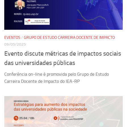
Equipe
Estrutura do polo
Espaço de Eventos
Projetos
EVENTOS
/
GRUPO DE ESTUDO CARREIRA DOCENTE DE IMPACTO
09/05/2025
Ciência com Pipoca
Evento discute métricas de impactos sociais
Ciência Por Elas
das universidades públicas
Pint of Science
Conferência on-line é promovida pelo Grupo de Estudo
União Pró-Vacina
Carreira Docente de Impacto do IEA-RP
USP Analisa
Publicações
Clipping
Documentos
Relatórios