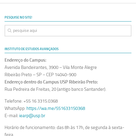
Revista Estudos Avançados
Espaço Cultural
PESQUISE NO SITE!
Contato
Newsletter
INSTITUTO DE ESTUDOS AVANÇADOS
Endereço do Campus:
Avenida Bandeirantes, 3900 – Vila Monte Alegre
Ribeirão Preto – SP – CEP 14040-900
Endereço dentro do Campus USP Ribeirão Preto:
Rua Pedreira de Freitas, 20 (antigo banco Santander).
Telefone: +55 16 3315.0368
WhatsApp:
https://wa.me/551633150368
E-mail:
iearp@usp.br
Horário de funcionamento: das 8h às 17h, de segunda à sexta-
feira.