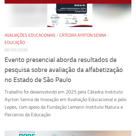
Pesquisa
Grupos de Estudo
Carreira Docente de Impacto
AVALIAÇÕES EDUCACIONAIS
/
CÁTEDRA AYRTON SENNA
/
Ciência, Arte, Educação e Sociedade: CienArtES
EDUCAÇÃO
06/05/2026
Grupo de Estudos Avançados em Tecnologia e Informação
em Saúde com foco em Populações Vulneráveis
Evento presencial aborda resultados de
(Confluencia)
pesquisa sobre avaliação da alfabetização
Grupos de estudo encerrados
no Estado de São Paulo
Grupos de Pesquisa
Trabalho foi desenvolvido em 2025 pela Cátedra Instituto
Criminologia Experimental e Segurança Pública
Ayrton Senna de Inovação em Avaliação Educacional e pelo
Direito e Tecnologia (Tech Law)
Lepes, com apoio da Fundação Lemann Instituto Natura e
Grupo de Pesquisa GPUBLIC – Centro de Estudos em Gestão
Parceiros da Educação
e Políticas Públicas Contemporâneas
Grupos de pesquisa encerrados