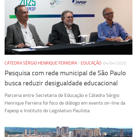
Ano Sabático
Daniel Domingues dos Santos
Programas Ano Sabático Encerrados
Cíntia Rosa Pereira de Lima
Cristina Godoy Bernardo de Oliveira (FDRP)
Evandro Eduardo Seron Ruiz
CÁTEDRA SÉRGIO HENRIQUE FERREIRA
/
EDUCAÇÃO
04/04/2025
Fabiana Cristina Severi (FDRP)
Pesquisa com rede municipal de São Paulo
Fernando de Lima Caneppele
busca reduzir desigualdade educacional
Geciane Silveira Porto
Maria Paula Costa Bertran
Parceria entre Secretaria de Educação e Cátedra Sérgio
Henrique Ferreira foi foco de diálogo em evento on-line da
Professor Sênior
Fapesp e Instituto do Legislativo Paulista
Professores Seniores Encerrados
Institucional
Polo Ribeirão Preto