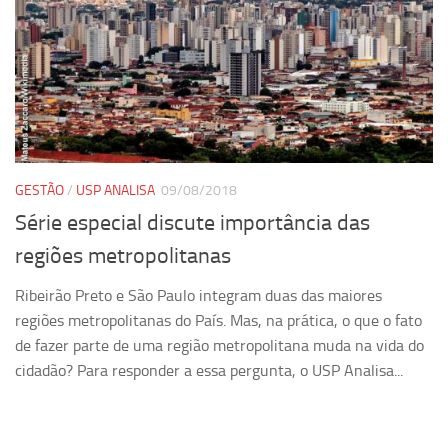
Equipe
Estrutura do polo
Espaço de Eventos
Projetos
Ciência com Pipoca
GESTÃO
/
USP ANALISA
09/08/2018
Ciência Por Elas
Série especial discute importância das
Pint of Science
regiões metropolitanas
União Pró-Vacina
Ribeirão Preto e São Paulo integram duas das maiores
USP Analisa
regiões metropolitanas do País. Mas, na prática, o que o fato
Publicações
de fazer parte de uma região metropolitana muda na vida do
Clipping
cidadão? Para responder a essa pergunta, o USP Analisa...
Documentos
Relatórios