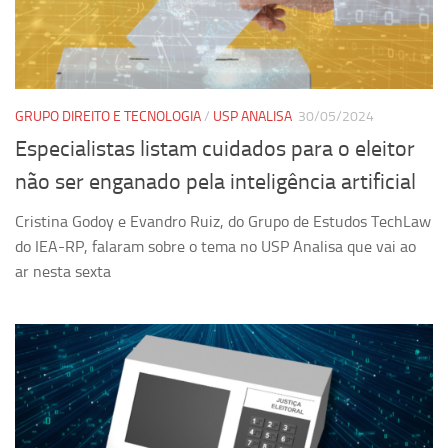
Pesquisa
Grupos de Estudo
Carreira Docente de Impacto
GRUPO DIREITO E TECNOLOGIA
/
USP ANALISA
30/05/2024
Ciência, Arte, Educação e Sociedade: CienArtES
Especialistas listam cuidados para o eleitor
Grupo de Estudos Avançados em Tecnologia e Informação
não ser enganado pela inteligência artificial
em Saúde com foco em Populações Vulneráveis
(Confluencia)
Cristina Godoy e Evandro Ruiz, do Grupo de Estudos TechLaw
Grupos de estudo encerrados
do IEA-RP, falaram sobre o tema no USP Analisa que vai ao
ar nesta sexta
Grupos de Pesquisa
Criminologia Experimental e Segurança Pública
Direito e Tecnologia (Tech Law)
Grupo de Pesquisa GPUBLIC – Centro de Estudos em Gestão
e Políticas Públicas Contemporâneas
Grupos de pesquisa encerrados