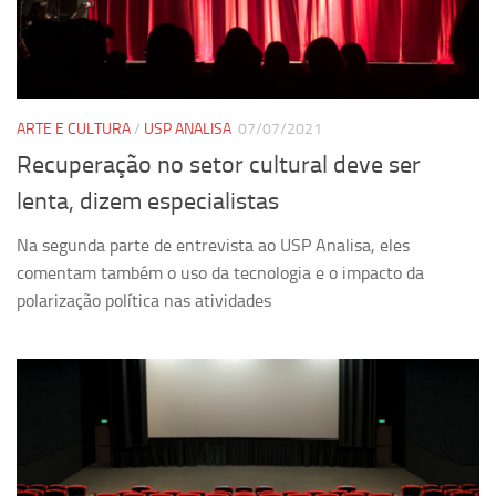
Pesquisa
Grupos de Estudo
Carreira Docente de Impacto
ARTE E CULTURA
/
USP ANALISA
07/07/2021
Ciência, Arte, Educação e Sociedade: CienArtES
Recuperação no setor cultural deve ser
Grupo de Estudos Avançados em Tecnologia e Informação
lenta, dizem especialistas
em Saúde com foco em Populações Vulneráveis
(Confluencia)
Na segunda parte de entrevista ao USP Analisa, eles
Grupos de estudo encerrados
comentam também o uso da tecnologia e o impacto da
polarização política nas atividades
Grupos de Pesquisa
Criminologia Experimental e Segurança Pública
Direito e Tecnologia (Tech Law)
Grupo de Pesquisa GPUBLIC – Centro de Estudos em Gestão
e Políticas Públicas Contemporâneas
Grupos de pesquisa encerrados