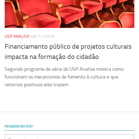
Equipe
Estrutura do polo
Espaço de Eventos
USP ANALISA
06/11/2019
Projetos
Financiamento público de projetos culturais
Ciência com Pipoca
impacta na formação do cidadão
Ciência Por Elas
Segundo programa de série do USP Analisa mostra como
Pint of Science
funcionam os mecanismos de fomento à cultura e que
União Pró-Vacina
retornos positivos eles trazem
USP Analisa
Publicações
Clipping
Documentos
PESQUISE NO SITE!
Relatórios