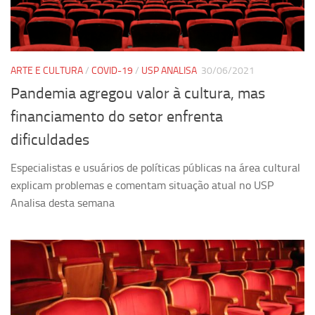
Ano Sabático
Daniel Domingues dos Santos
Programas Ano Sabático Encerrados
ARTE E CULTURA
/
COVID-19
/
USP ANALISA
30/06/2021
Cíntia Rosa Pereira de Lima
Pandemia agregou valor à cultura, mas
Cristina Godoy Bernardo de Oliveira (FDRP)
financiamento do setor enfrenta
Evandro Eduardo Seron Ruiz
dificuldades
Fabiana Cristina Severi (FDRP)
Especialistas e usuários de políticas públicas na área cultural
Fernando de Lima Caneppele
explicam problemas e comentam situação atual no USP
Geciane Silveira Porto
Analisa desta semana
Maria Paula Costa Bertran
Professor Sênior
Professores Seniores Encerrados
Institucional
Polo Ribeirão Preto