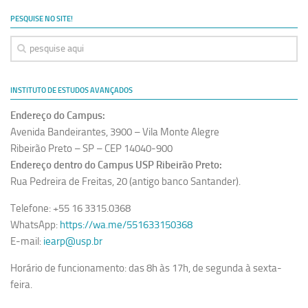
Ano Sabático
PESQUISE NO SITE!
Daniel Domingues dos Santos
Programas Ano Sabático Encerrados
Cíntia Rosa Pereira de Lima
INSTITUTO DE ESTUDOS AVANÇADOS
Cristina Godoy Bernardo de Oliveira (FDRP)
Endereço do Campus:
Evandro Eduardo Seron Ruiz
Avenida Bandeirantes, 3900 – Vila Monte Alegre
Fabiana Cristina Severi (FDRP)
Ribeirão Preto – SP – CEP 14040-900
Endereço dentro do Campus USP Ribeirão Preto:
Fernando de Lima Caneppele
Rua Pedreira de Freitas, 20 (antigo banco Santander).
Geciane Silveira Porto
Telefone: +55 16 3315.0368
Maria Paula Costa Bertran
WhatsApp:
https://wa.me/551633150368
Professor Sênior
E-mail:
iearp@usp.br
Professores Seniores Encerrados
Horário de funcionamento: das 8h às 17h, de segunda à sexta-
Institucional
feira.
Polo Ribeirão Preto