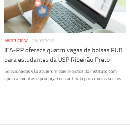
Pesquisa
Grupos de Estudo
Carreira Docente de Impacto
Ciência, Arte, Educação e Sociedade: CienArtES
INSTITUCIONAL
26/07/2022
Grupo de Estudos Avançados em Tecnologia e Informação
IEA-RP oferece quatro vagas de bolsas PUB
em Saúde com foco em Populações Vulneráveis
para estudantes da USP Ribeirão Preto
(Confluencia)
Grupos de estudo encerrados
Selecionados vão atuar em dois projetos do Instituto com
apoio a eventos e produção de conteúdo para mídias sociais
Grupos de Pesquisa
Criminologia Experimental e Segurança Pública
Direito e Tecnologia (Tech Law)
Grupo de Pesquisa GPUBLIC – Centro de Estudos em Gestão
e Políticas Públicas Contemporâneas
Grupos de pesquisa encerrados